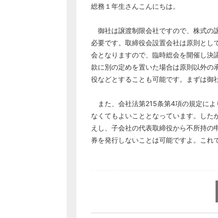
総務１年生さんこんにちは。
御社は譲渡制限会社ですので、株式の譲
必要です。取締役会設置会社は原則とし
会となりますので、臨時総会を開催し決
款に別の定めを置いた場合は原則以外の
役などとすることも可能です。まずは御
また、会社法第215条第4項の規定に
なくてもよいこととなっています。した
えし、子会社の代表取締役から不所持の
券を発行しないことは可能ですよ。これ