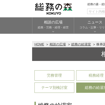
総務の森 - 
相談の広場
ニュース
総務・労務・経理・経営
コラム・記事・リリ
HOME
相談の広場
総務の給湯室
株券
労務管理
税務経理
テーマ別検討室
総務の給湯