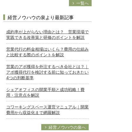
一覧へ
経営ノウハウの泉より最新記事
成約率が上がらない理由とは？ 営業現場で
実践できる改善策と研修のポイントを解説
営業代行の料金相場はいくら？費用の仕組み
と比較する際のポイントを解説
営業のアポ獲得を外注するべき会社とは？｜
アポ獲得代行を検討する前に知っておきたい
4つの判断基準
シェアオフィスの開業手順と成功戦略！費
用・注意点を解説
コワーキングスペース運営マニュアル｜開業
費用から収益化まで網羅解説
経営ノウハウの泉へ