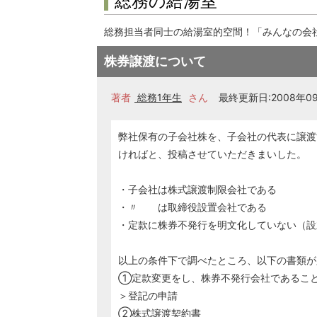
総務の給湯室
総務担当者同士の給湯室的空間！「みんなの会
株券譲渡について
著者
総務1年生
さん
最終更新日:2008年09
弊社保有の子会社株を、子会社の代表に譲渡
ければと、投稿させていただきまいした。
・子会社は株式譲渡制限会社である
・〃 は取締役設置会社である
・定款に株券不発行を明文化していない（設立
以上の条件下で調べたところ、以下の書類が
①定款変更をし、株券不発行会社であるこ
＞登記の申請
②株式譲渡契約書