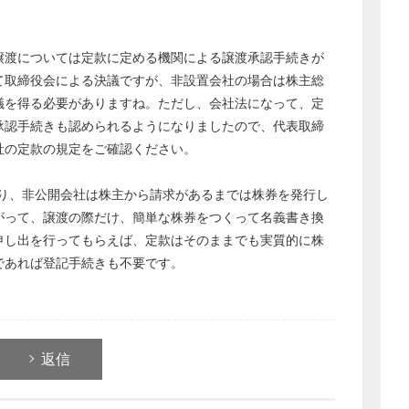
労務管理
渡については定款に定める機関による譲渡承認手続きが
税務経理
て取締役会による決議ですが、非設置会社の場合は株主総
企業法務
議を得る必要がありますね。ただし、会社法になって、定
経営の知恵
承認手続きも認められるようになりましたので、代表取締
総務の給湯室
社の定款の規定をご確認ください。
秘書のノウハウ
次へ
より、非公開会社は株主から請求があるまでは株券を発行し
がって、譲渡の際だけ、簡単な株券をつくって名義書き換
申し出を行ってもらえば、定款はそのままでも実質的に株
であれば登記手続きも不要です。
返信