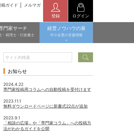
投稿ガイド
メルマガ
登録
ログイン
専門家サーチ
経営ノウハウの泉
士・税理士・行政書士
中小企業の支援情報
お知らせ
2024.4.22
専門家投稿用コラムへの自動投稿を受付けます
2023.11.1
無料ダウンロードページに新書式22点が追加
2023.9.1
「相談の広場」や「専門家コラム」への投稿方
法がわかるガイドを公開