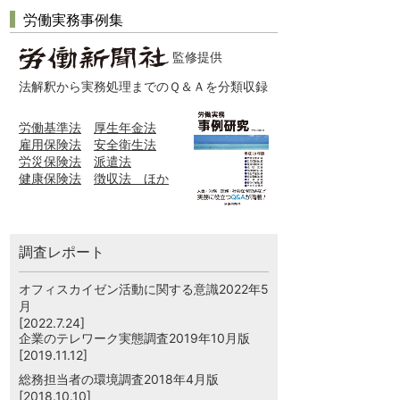
労働実務事例集
監修提供
法解釈から実務処理までのＱ＆Ａを分類収録
労働基準法
厚生年金法
雇用保険法
安全衛生法
労災保険法
派遣法
健康保険法
徴収法 ほか
調査レポート
オフィスカイゼン活動に関する意識2022年5
月
[2022.7.24]
企業のテレワーク実態調査2019年10月版
[2019.11.12]
総務担当者の環境調査2018年4月版
[2018.10.10]