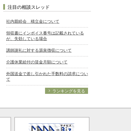
注目の相談スレッド
社内親睦会 積立金について
領収書にインボイス番号は記載されている
が、失効している場合
講師謝礼に対する源泉徴収について
介護休業給付の賃金月額について
外国送金で差し引かれた手数料の請求につい
て
ランキングを見る