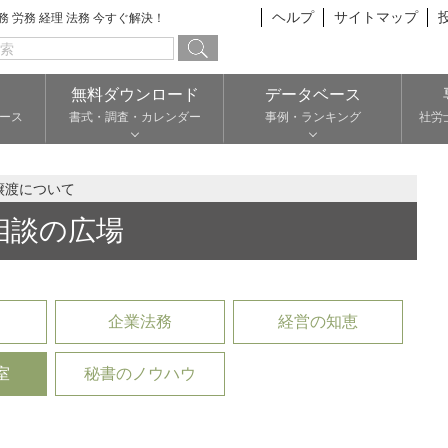
ヘルプ
サイトマップ
総務 労務 経理 法務 今すぐ解決！
無料ダウンロード
データベース
ース
書式・調査・カレンダー
事例・ランキング
社労
譲渡について
相談の広場
企業法務
経営の知恵
室
秘書のノウハウ