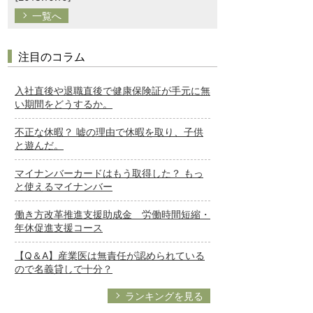
一覧へ
注目のコラム
入社直後や退職直後で健康保険証が手元に無
い期間をどうするか。
不正な休暇？ 嘘の理由で休暇を取り、子供
と遊んだ。
マイナンバーカードはもう取得した？ もっ
と使えるマイナンバー
働き方改革推進支援助成金 労働時間短縮・
年休促進支援コース
【Q＆A】産業医は無責任が認められている
ので名義貸しで十分？
ランキングを見る