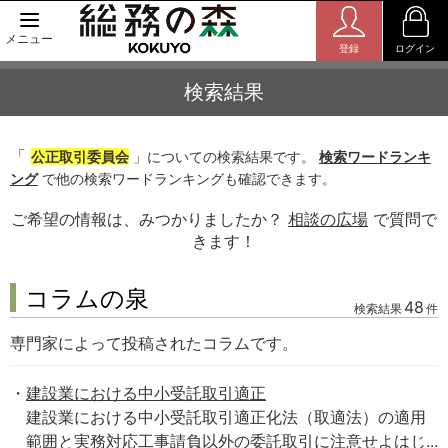
メニュー
登録
ログイン
検索結果
「
公正取引委員会
」についての検索結果です。
検索ワードランキ
ング
で他の検索ワードランキングも確認できます。
ご希望の情報は、みつかりましたか？
相談の広場
で質問で
きます！
コラムの泉
48
検索結果
件
専門家によって投稿されたコラムです。
建設業における中小受託取引適正
建設業における中小受託取引適正化法（取適法）の適用
範囲と実務対応工事請負以外の委託取引に注意せよはじ...