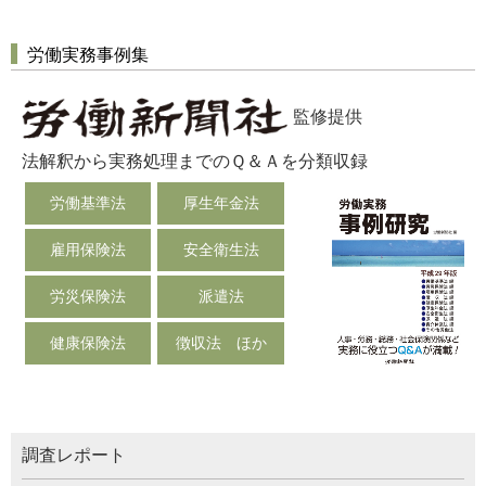
労働実務事例集
監修提供
法解釈から実務処理までのＱ＆Ａを分類収録
労働基準法
厚生年金法
雇用保険法
安全衛生法
労災保険法
派遣法
健康保険法
徴収法 ほか
調査レポート