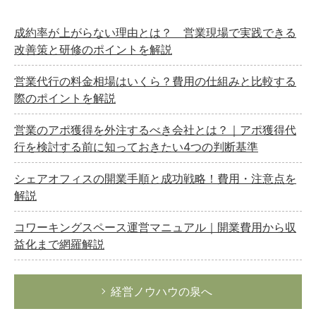
成約率が上がらない理由とは？ 営業現場で実践できる
改善策と研修のポイントを解説
営業代行の料金相場はいくら？費用の仕組みと比較する
際のポイントを解説
営業のアポ獲得を外注するべき会社とは？｜アポ獲得代
行を検討する前に知っておきたい4つの判断基準
シェアオフィスの開業手順と成功戦略！費用・注意点を
解説
コワーキングスペース運営マニュアル｜開業費用から収
益化まで網羅解説
経営ノウハウの泉へ