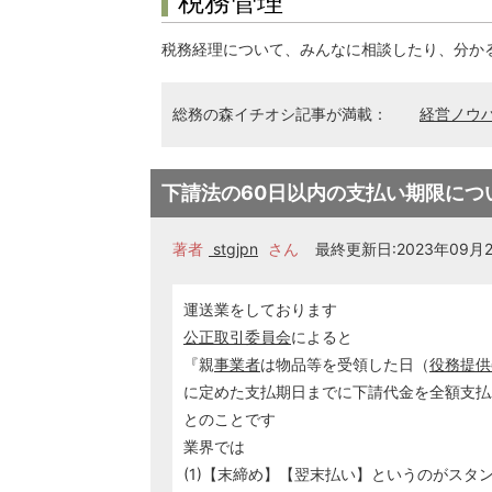
税務管理
税務経理について、みんなに相談したり、分か
総務の森イチオシ記事が満載：
経営ノウ
下請法の60日以内の支払い期限につ
著者
stgjpn
さん
最終更新日:2023年09月21
運送業をしております
公正取引委員会
によると
『親
事業者
は物品等を受領した日（
役務提供
に定めた支払期日までに下請代金を全額支払
とのことです
業界では
(1)【末締め】【翌末払い】というのがスタ