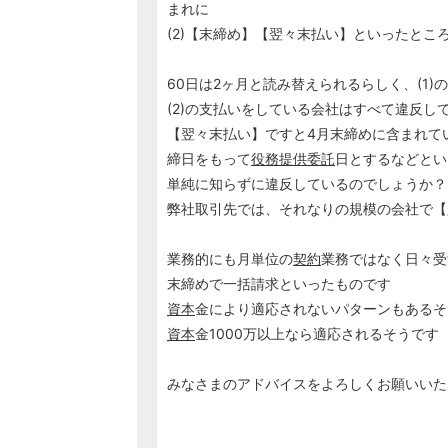
まれに
(2)【末締め】【翌々末払い】といったとこ
60日は2ヶ月と読み替えられるらしく、(1
(2)の支払いをしている会社はすべて違反し
【翌々末払い】ですと4月末締めに含まれて
締日をもって
役務提供委託
日とするなどとい
単純に知らずに違反しているのでしょうか？
弊社取引先では、それなりの規模の会社で【
業務的にも月単位の
契約
業務ではなく日々受
末締めで一括請求といったものです
資本
金により適応されないパターンもあるそ
資本
金1000万以上なら適応されるそうです
みなさまのアドバイスをよろしくお願いいた