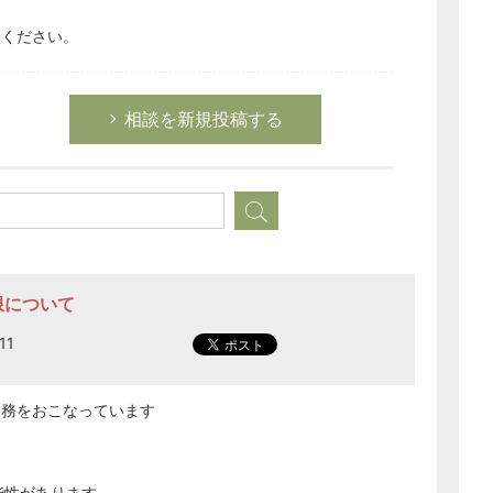
談ください。
相談を新規投稿する
限について
11
どのカテゴリーに投稿しますか？
選択してください
業務をおこなっています
労務管理
税務経理
企業法務
能性があります。