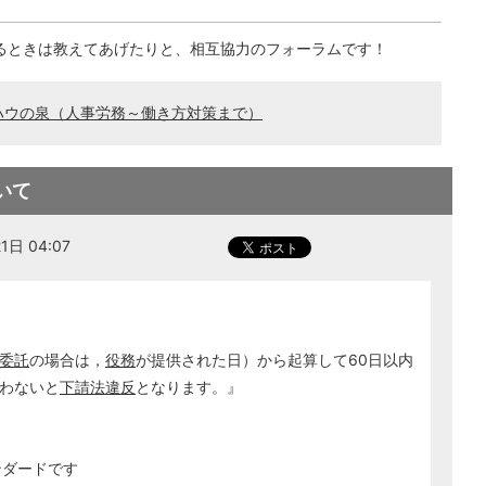
るときは教えてあげたりと、相互協力のフォーラムです！
ハウの泉（人事労務～働き方対策まで）
いて
日 04:07
委託
の場合は，
役務
が提供された日）から起算して60日以内
わないと
下請法違反
となります。』
ンダードです