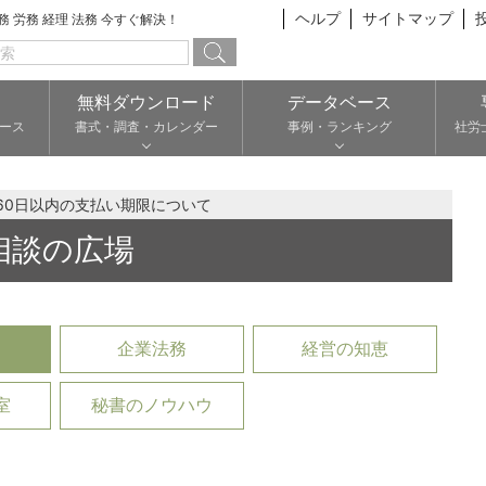
ヘルプ
サイトマップ
総務 労務 経理 法務 今すぐ解決！
無料ダウンロード
データベース
ース
書式・調査・カレンダー
事例・ランキング
社労
60日以内の支払い期限について
相談の広場
企業法務
経営の知恵
室
秘書のノウハウ