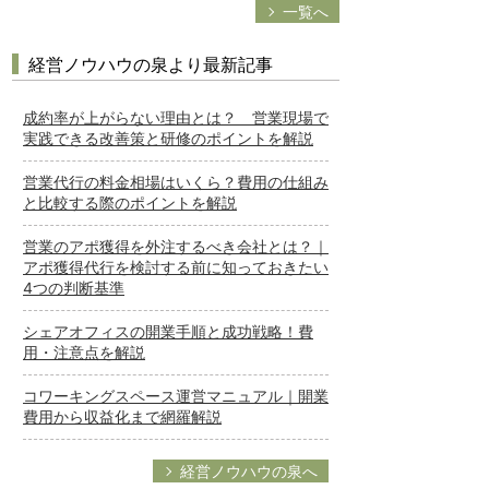
一覧へ
経営ノウハウの泉より最新記事
成約率が上がらない理由とは？ 営業現場で
実践できる改善策と研修のポイントを解説
営業代行の料金相場はいくら？費用の仕組み
と比較する際のポイントを解説
営業のアポ獲得を外注するべき会社とは？｜
アポ獲得代行を検討する前に知っておきたい
4つの判断基準
シェアオフィスの開業手順と成功戦略！費
用・注意点を解説
コワーキングスペース運営マニュアル｜開業
費用から収益化まで網羅解説
経営ノウハウの泉へ