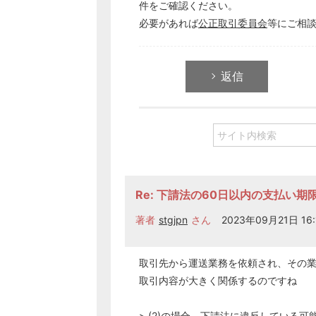
件をご確認ください。
必要があれば
公正取引委員会
等にご相
返信
Re: 下請法の60日以内の支払い期
著者
stgjpn
さん
2023年09月21日 16:
取引先から運送業務を依頼され、その
取引内容が大きく関係するのですね
> (2)の場合、
下請法
に違反している可