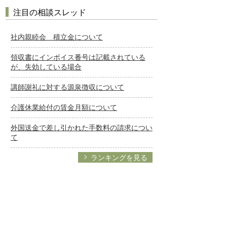
注目の相談スレッド
社内親睦会 積立金について
領収書にインボイス番号は記載されている
が、失効している場合
講師謝礼に対する源泉徴収について
介護休業給付の賃金月額について
外国送金で差し引かれた手数料の請求につい
て
ランキングを見る