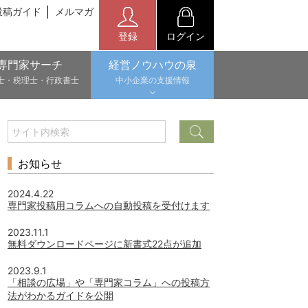
投稿ガイド
メルマガ
登録
ログイン
専門家サーチ
経営ノウハウの泉
士・税理士・行政書士
中小企業の支援情報
お知らせ
2024.4.22
専門家投稿用コラムへの自動投稿を受付けます
2023.11.1
無料ダウンロードページに新書式22点が追加
2023.9.1
「相談の広場」や「専門家コラム」への投稿方
法がわかるガイドを公開