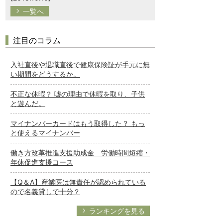
一覧へ
注目のコラム
入社直後や退職直後で健康保険証が手元に無
い期間をどうするか。
不正な休暇？ 嘘の理由で休暇を取り、子供
と遊んだ。
マイナンバーカードはもう取得した？ もっ
と使えるマイナンバー
働き方改革推進支援助成金 労働時間短縮・
年休促進支援コース
【Q＆A】産業医は無責任が認められている
ので名義貸しで十分？
ランキングを見る