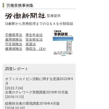
労働実務事例集
監修提供
法解釈から実務処理までのＱ＆Ａを分類収録
労働基準法
厚生年金法
雇用保険法
安全衛生法
労災保険法
派遣法
健康保険法
徴収法 ほか
調査レポート
オフィスカイゼン活動に関する意識2022年5
月
[2022.7.24]
企業のテレワーク実態調査2019年10月版
[2019.11.12]
総務担当者の環境調査2018年4月版
[2018.10.10]