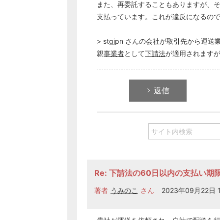
また、再委託することもありますが、
支払っています。これが違反になるの
> stgjpn さんの会社が取引先か
親
事業者
として
下請法
が適用されます
返信
Re: 下請法の60日以内の支払い期
著者
うみのこ
さん
2023年09月22日 1