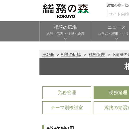
総務の森 - 
相談の広場
ニュース
総務・労務・経理・経営
コラム・記事・リリ
HOME
相談の広場
税務管理
下請法の
労務管理
税務経理
テーマ別検討室
総務の給湯