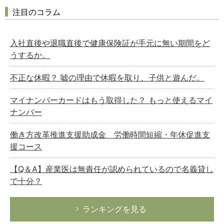
注目のコラム
入社直後や退職直後で健康保険証が手元に無い期間をど
うするか。
不正な休暇？ 嘘の理由で休暇を取り、子供と遊んだ。
マイナンバーカードはもう取得した？ もっと使えるマイ
ナンバー
働き方改革推進支援助成金 労働時間短縮・年休促進支
援コース
【Q＆A】産業医は無責任が認められているので名義貸し
で十分？
ランキングを見る