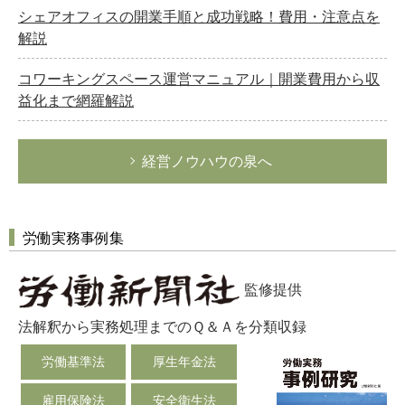
シェアオフィスの開業手順と成功戦略！費用・注意点を
解説
コワーキングスペース運営マニュアル｜開業費用から収
益化まで網羅解説
経営ノウハウの泉へ
労働実務事例集
監修提供
法解釈から実務処理までのＱ＆Ａを分類収録
労働基準法
厚生年金法
雇用保険法
安全衛生法