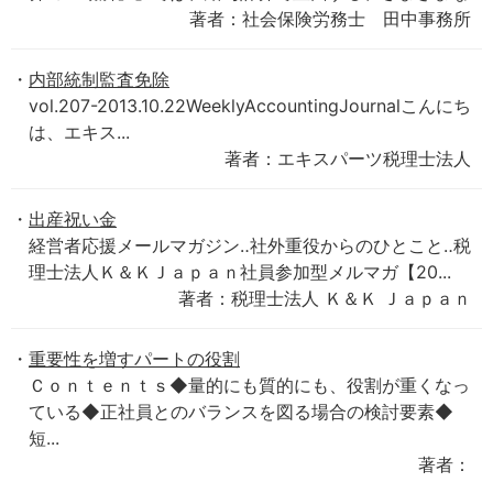
著者：社会保険労務士 田中事務所
内部統制監査免除
vol.207-2013.10.22WeeklyAccountingJournalこんにち
は、エキス...
著者：エキスパーツ税理士法人
出産祝い金
経営者応援メールマガジン‥社外重役からのひとこと‥税
理士法人Ｋ＆ＫＪａｐａｎ社員参加型メルマガ【20...
著者：税理士法人 Ｋ＆Ｋ Ｊａｐａｎ
重要性を増すパートの役割
Ｃｏｎｔｅｎｔｓ◆量的にも質的にも、役割が重くなっ
ている◆正社員とのバランスを図る場合の検討要素◆
短...
著者：