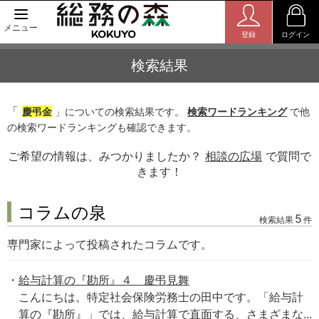
メニュー
登録
ログイン
検索結果
「
慶弔金
」についての検索結果です。
検索ワードランキング
で他
の検索ワードランキングも確認できます。
ご希望の情報は、みつかりましたか？
相談の広場
で質問で
きます！
コラムの泉
5
検索結果
件
専門家によって投稿されたコラムです。
給与計算の『勘所』４ 慶弔見舞
こんにちは。特定社会保険労務士の田中です。「給与計
算の『勘所』」では、給与計算で直面する、さまざまな...