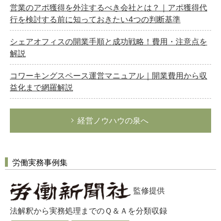
営業のアポ獲得を外注するべき会社とは？｜アポ獲得代
行を検討する前に知っておきたい4つの判断基準
シェアオフィスの開業手順と成功戦略！費用・注意点を
解説
コワーキングスペース運営マニュアル｜開業費用から収
益化まで網羅解説
経営ノウハウの泉へ
労働実務事例集
監修提供
法解釈から実務処理までのＱ＆Ａを分類収録