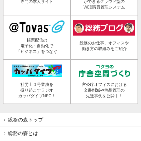
専門の求人サイト
ができるクラウド型の
WEB購買管理システム
帳票配信の
総務のお仕事、オフィスや
電子化・自動化で
働き方の取組みをご紹介
「ビジネス」をつなぐ
社労士０号業務を
官公庁オフィスにおける
掘り起こすラジオ
文書削減や備品管理の
カッパダイブNEO！
先進事例を公開中！
総務の森トップ
総務の森とは