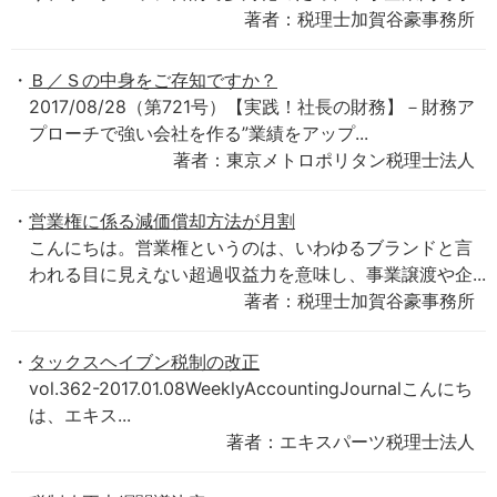
著者：税理士加賀谷豪事務所
Ｂ／Ｓの中身をご存知ですか？
2017/08/28（第721号）【実践！社長の財務】－財務ア
プローチで強い会社を作る”業績をアップ...
著者：東京メトロポリタン税理士法人
営業権に係る減価償却方法が月割
こんにちは。営業権というのは、いわゆるブランドと言
われる目に見えない超過収益力を意味し、事業譲渡や企...
著者：税理士加賀谷豪事務所
タックスヘイブン税制の改正
vol.362-2017.01.08WeeklyAccountingJournalこんにち
は、エキス...
著者：エキスパーツ税理士法人