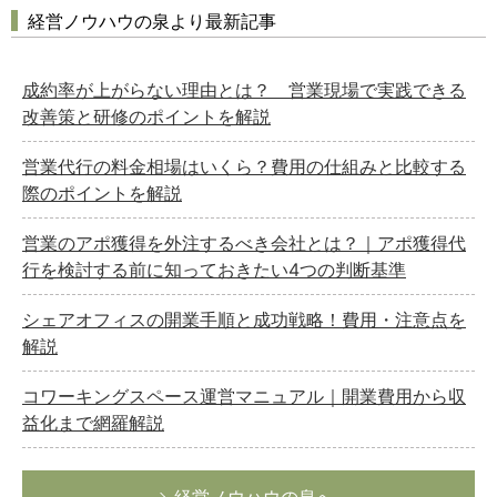
経営ノウハウの泉より最新記事
成約率が上がらない理由とは？ 営業現場で実践できる
改善策と研修のポイントを解説
営業代行の料金相場はいくら？費用の仕組みと比較する
際のポイントを解説
営業のアポ獲得を外注するべき会社とは？｜アポ獲得代
行を検討する前に知っておきたい4つの判断基準
シェアオフィスの開業手順と成功戦略！費用・注意点を
解説
コワーキングスペース運営マニュアル｜開業費用から収
益化まで網羅解説