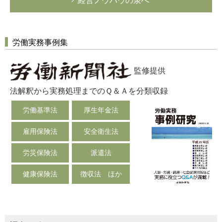
経営ノウハウの泉へ
労働実務事例集
監修提供
法解釈から実務処理までのＱ＆Ａを分類収録
労働基準法
厚生年金法
雇用保険法
安全衛生法
労災保険法
派遣法
健康保険法
徴収法 ほか