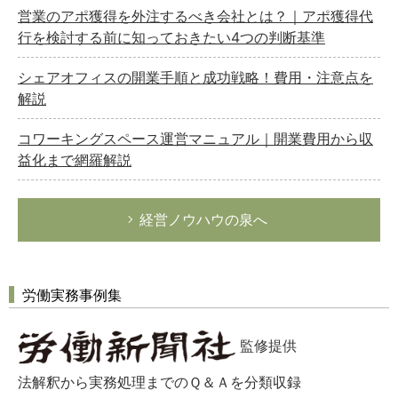
営業のアポ獲得を外注するべき会社とは？｜アポ獲得代
行を検討する前に知っておきたい4つの判断基準
シェアオフィスの開業手順と成功戦略！費用・注意点を
解説
コワーキングスペース運営マニュアル｜開業費用から収
益化まで網羅解説
経営ノウハウの泉へ
労働実務事例集
監修提供
法解釈から実務処理までのＱ＆Ａを分類収録