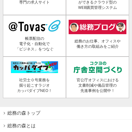
専門の求人サイト
ができるクラウド型の
WEB購買管理システム
帳票配信の
総務のお仕事、オフィスや
電子化・自動化で
働き方の取組みをご紹介
「ビジネス」をつなぐ
社労士０号業務を
官公庁オフィスにおける
掘り起こすラジオ
文書削減や備品管理の
カッパダイブNEO！
先進事例を公開中！
総務の森トップ
総務の森とは