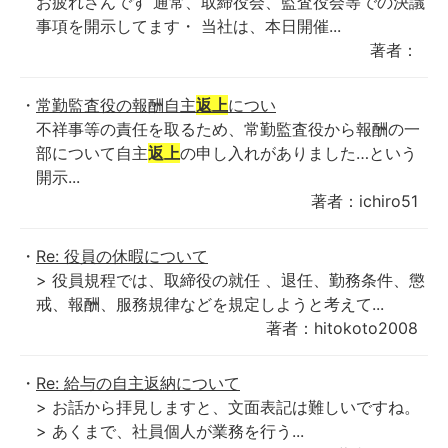
お疲れさんです 通常、取締役会、監査役会等での決議
事項を開示してます・ 当社は、本日開催...
著者：
常勤監査役の報酬自主
返上
につい
不祥事等の責任を取るため、常勤監査役から報酬の一
部について自主
返上
の申し入れがありました…という
開示...
著者：ichiro51
Re: 役員の休暇について
> 役員規程では、取締役の就任 、退任、勤務条件、懲
戒、報酬、服務規律などを規定しようと考えて...
著者：hitokoto2008
Re: 給与の自主返納について
> お話から拝見しますと、文面表記は難しいですね。
> あくまで、社員個人が業務を行う...