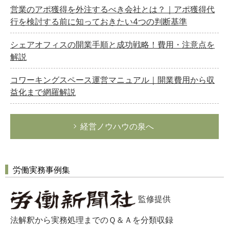
営業のアポ獲得を外注するべき会社とは？｜アポ獲得代
行を検討する前に知っておきたい4つの判断基準
シェアオフィスの開業手順と成功戦略！費用・注意点を
解説
コワーキングスペース運営マニュアル｜開業費用から収
益化まで網羅解説
経営ノウハウの泉へ
労働実務事例集
監修提供
法解釈から実務処理までのＱ＆Ａを分類収録