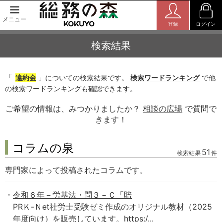
メニュー
登録
ログイン
検索結果
「
違約金
」についての検索結果です。
検索ワードランキング
で他
の検索ワードランキングも確認できます。
ご希望の情報は、みつかりましたか？
相談の広場
で質問で
きます！
コラムの泉
51
検索結果
件
専門家によって投稿されたコラムです。
令和６年－労基法・問３－Ｃ「賠
PRＫ-Ｎet社労士受験ゼミ作成のオリジナル教材（2025
年度向け）を販売しています。https:/...