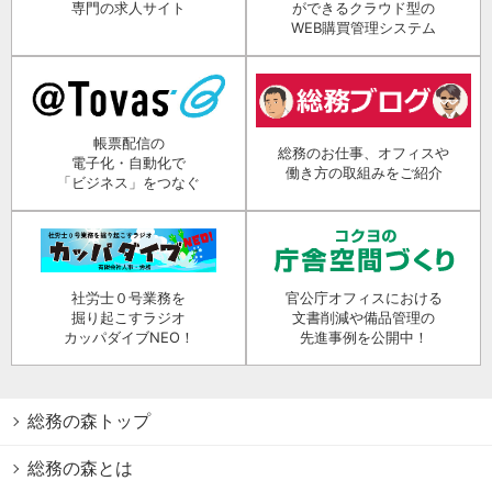
専門の求人サイト
ができるクラウド型の
WEB購買管理システム
帳票配信の
総務のお仕事、オフィスや
電子化・自動化で
働き方の取組みをご紹介
「ビジネス」をつなぐ
社労士０号業務を
官公庁オフィスにおける
掘り起こすラジオ
文書削減や備品管理の
カッパダイブNEO！
先進事例を公開中！
総務の森トップ
総務の森とは