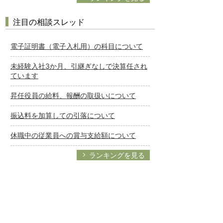
注目の相談スレッド
電子証明書（電子入札用）の科目について
未経験入社3か月、引継ぎなしで決算任され
ています
昇任役員の給料、報酬の取扱いについて
振込料を加算しての引落について
休職中の従業員への賞与支給額について
ランキングを見る