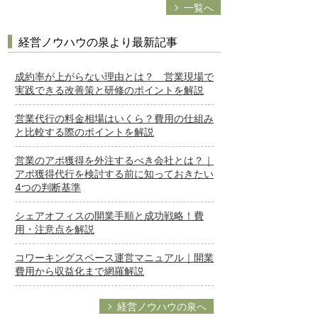
一覧へ
経営ノウハウの泉より最新記事
成約率が上がらない理由とは？ 営業現場で
実践できる改善策と研修のポイントを解説
営業代行の料金相場はいくら？費用の仕組み
と比較する際のポイントを解説
営業のアポ獲得を外注するべき会社とは？｜
アポ獲得代行を検討する前に知っておきたい
4つの判断基準
シェアオフィスの開業手順と成功戦略！費
用・注意点を解説
コワーキングスペース運営マニュアル｜開業
費用から収益化まで網羅解説
経営ノウハウの泉へ