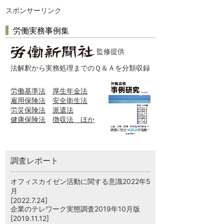
スポンサーリンク
労働実務事例集
監修提供
法解釈から実務処理までのＱ＆Ａを分類収録
労働基準法
厚生年金法
雇用保険法
安全衛生法
労災保険法
派遣法
健康保険法
徴収法 ほか
調査レポート
オフィスカイゼン活動に関する意識2022年5
月
[2022.7.24]
企業のテレワーク実態調査2019年10月版
[2019.11.12]