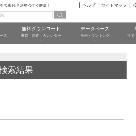
ヘルプ
サイトマップ
総務 労務 経理 法務 今すぐ解決！
無料ダウンロード
データベース
ース
書式・調査・カレンダー
事例・ランキング
社労
検索結果