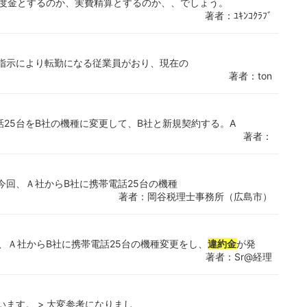
支度金とするのか、実費精算とするのか、、でしょう。
著者：ﾕｷﾝｺｸﾗﾌﾞ
社の指示により転勤になる従業員がおり、現在の
著者：ton
話25台をB社の機種に変更して、B社と新規契約する。A
著者：
 今回、Ａ社からB社に携帯電話25台の機種
著者：岡谷税理士事務所（広島市）
、Ａ社からB社に携帯電話25台の機種変更をし、
違約金
が発
著者：Sr@経理
います。 > 大変参考になりまし