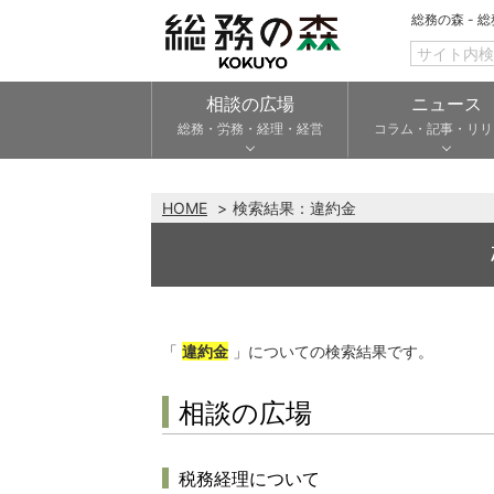
総務の森 - 
相談の広場
ニュース
総務・労務・経理・経営
コラム・記事・リリ
HOME
検索結果：
違約金
「
違約金
」についての検索結果です。
相談の広場
税務経理について