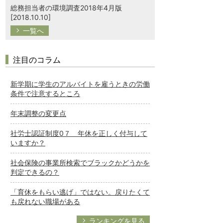
総務担当者の環境調査2018年4月版
[2018.10.10]
一覧へ
注目のコラム
新学期に学生のアルバイトを雇うときの労働
条件で注意するところ
年末調整の変更点
社労士認証制度0７ 年休を正しく付与して
いますか？
社会保険の事業所検索でブラックかどうかを
判定できるの？
「育休をもらい逃げ」ではない。戻りたくて
も戻れない職場がある
ランキングを見る