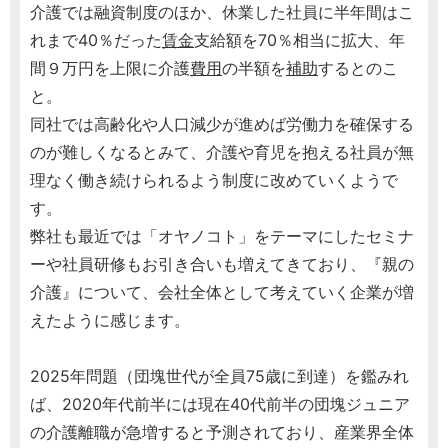
介護では融資制度のほか、休業した社員に半年間はこ
れまで40％だった
賃金
支給額を70％相当に拡大、年
間９万円を上限に介護
費用
の半額を
補助
するとのこ
と。
同社では高齢化や人口減少が進めば労働力を確保する
のが難しくなるとみて、介護や育児を抱える社員が無
理なく働き続けられるよう制度に改めていくようで
す。
弊社も最近では「オヤノコト」をテーマにしたセミナ
ーや社員研修もお引き合いも増えてきており、『親の
介護』について、会社全体として考えていく企業が増
えたように感じます。
2025年問題（団塊世代が全員75歳に到達）を鑑みれ
ば、2020年代前半には現在40代前半の団塊ジュニア
の介護離職が急増すると予測されており、産業界全体