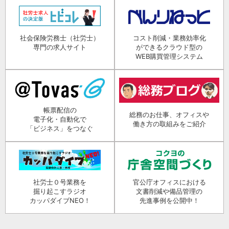
社会保険労務士（社労士）
コスト削減・業務効率化
専門の求人サイト
ができるクラウド型の
WEB購買管理システム
帳票配信の
総務のお仕事、オフィスや
電子化・自動化で
働き方の取組みをご紹介
「ビジネス」をつなぐ
社労士０号業務を
官公庁オフィスにおける
掘り起こすラジオ
文書削減や備品管理の
カッパダイブNEO！
先進事例を公開中！