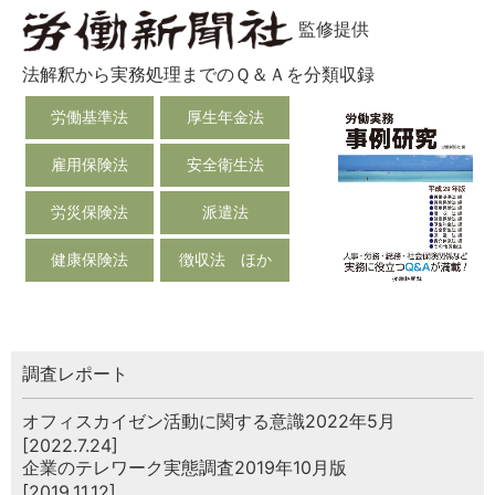
監修提供
法解釈から実務処理までのＱ＆Ａを分類収録
労働基準法
厚生年金法
雇用保険法
安全衛生法
労災保険法
派遣法
健康保険法
徴収法 ほか
調査レポート
オフィスカイゼン活動に関する意識2022年5月
[2022.7.24]
企業のテレワーク実態調査2019年10月版
[2019.11.12]