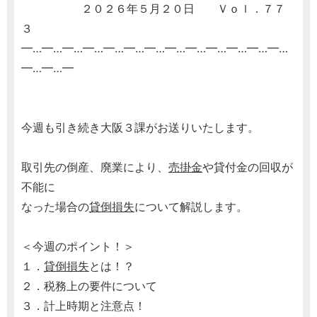
２０２６年５月２０日 Ｖｏｌ．７７
３
━…━…━…━…━…━…━…━…━…━…━…━…━…
━…━…━
今週も引き続き大阪３課がお送りいたします。
取引先の倒産、廃業により、
売掛金
や貸付金の回収が
不能に
なった場合の
貸倒損失
について解説します。
＜今週のポイント！＞
１．
貸倒損失
とは！？
２．税務上の要件について
３．計上時期と注意点！