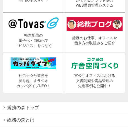
WEB購買管理システム
帳票配信の
総務のお仕事、オフィスや
電子化・自動化で
働き方の取組みをご紹介
「ビジネス」をつなぐ
社労士０号業務を
官公庁オフィスにおける
掘り起こすラジオ
文書削減や備品管理の
カッパダイブNEO！
先進事例を公開中！
総務の森トップ
総務の森とは