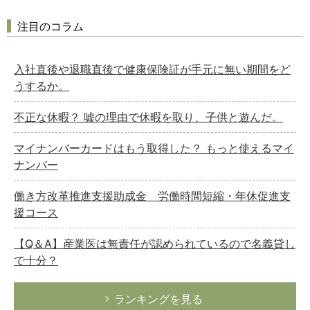
注目のコラム
入社直後や退職直後で健康保険証が手元に無い期間をど
うするか。
不正な休暇？ 嘘の理由で休暇を取り、子供と遊んだ。
マイナンバーカードはもう取得した？ もっと使えるマイ
ナンバー
働き方改革推進支援助成金 労働時間短縮・年休促進支
援コース
【Q＆A】産業医は無責任が認められているので名義貸し
で十分？
ランキングを見る