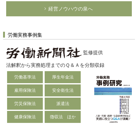
経営ノウハウの泉へ
労働実務事例集
監修提供
法解釈から実務処理までのＱ＆Ａを分類収録
労働基準法
厚生年金法
雇用保険法
安全衛生法
労災保険法
派遣法
健康保険法
徴収法 ほか