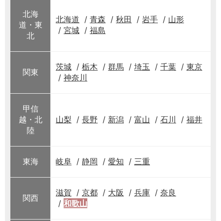
北海
北海道
青森
秋田
岩手
山形
道・東
宮城
福島
北
茨城
栃木
群馬
埼玉
千葉
東京
関東
神奈川
甲信
越・北
山梨
長野
新潟
富山
石川
福井
陸
東海
岐阜
静岡
愛知
三重
滋賀
京都
大阪
兵庫
奈良
関西
和歌山