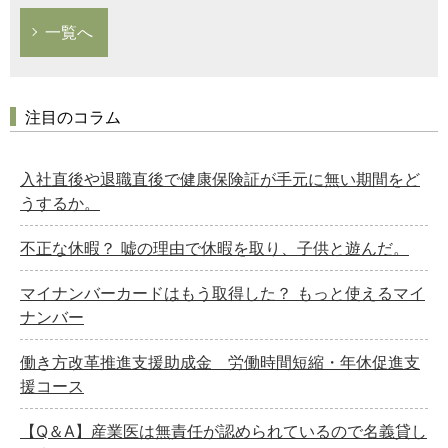
一覧へ
注目のコラム
入社直後や退職直後で健康保険証が手元に無い期間をど
うするか。
不正な休暇？ 嘘の理由で休暇を取り、子供と遊んだ。
マイナンバーカードはもう取得した？ もっと使えるマイ
ナンバー
働き方改革推進支援助成金 労働時間短縮・年休促進支
援コース
【Q＆A】産業医は無責任が認められているので名義貸し