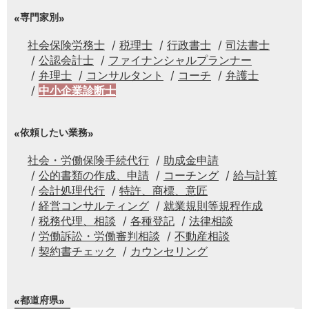
専門家別
社会保険労務士
税理士
行政書士
司法書士
公認会計士
ファイナンシャルプランナー
弁理士
コンサルタント
コーチ
弁護士
中小企業診断士
依頼したい業務
社会・労働保険手続代行
助成金申請
公的書類の作成、申請
コーチング
給与計算
会計処理代行
特許、商標、意匠
経営コンサルティング
就業規則等規程作成
税務代理、相談
各種登記
法律相談
労働訴訟・労働審判相談
不動産相談
契約書チェック
カウンセリング
都道府県