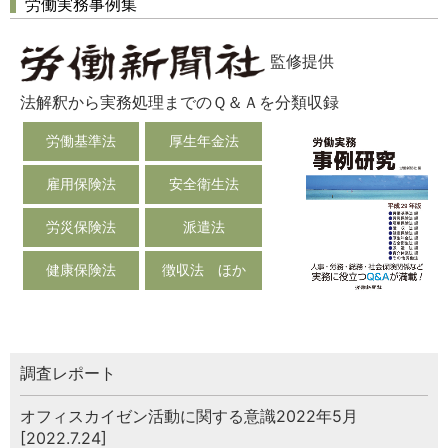
労働実務事例集
監修提供
法解釈から実務処理までのＱ＆Ａを分類収録
労働基準法
厚生年金法
雇用保険法
安全衛生法
労災保険法
派遣法
健康保険法
徴収法 ほか
調査レポート
オフィスカイゼン活動に関する意識2022年5月
[2022.7.24]