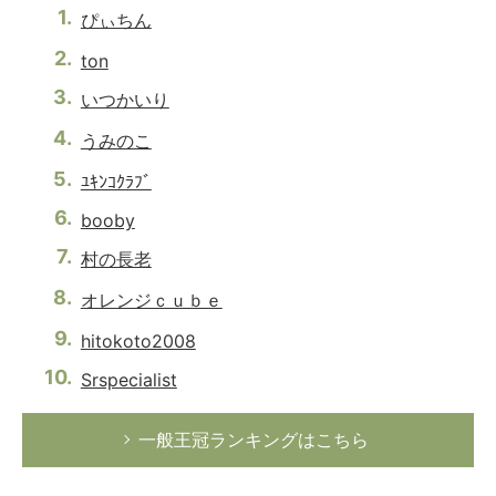
ぴぃちん
ton
いつかいり
うみのこ
ﾕｷﾝｺｸﾗﾌﾞ
booby
村の長老
オレンジｃｕｂｅ
hitokoto2008
Srspecialist
一般王冠ランキングはこちら