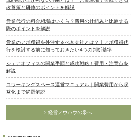
成約率が上がらない理由とは？ 営業現場で実践できる
改善策と研修のポイントを解説
営業代行の料金相場はいくら？費用の仕組みと比較する
際のポイントを解説
営業のアポ獲得を外注するべき会社とは？｜アポ獲得代
行を検討する前に知っておきたい4つの判断基準
シェアオフィスの開業手順と成功戦略！費用・注意点を
解説
コワーキングスペース運営マニュアル｜開業費用から収
益化まで網羅解説
経営ノウハウの泉へ