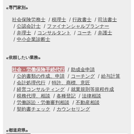
専門家別
社会保険労務士
税理士
行政書士
司法書士
公認会計士
ファイナンシャルプランナー
弁理士
コンサルタント
コーチ
弁護士
中小企業診断士
依頼したい業務
社会・労働保険手続代行
助成金申請
公的書類の作成、申請
コーチング
給与計算
会計処理代行
特許、商標、意匠
経営コンサルティング
就業規則等規程作成
税務代理、相談
各種登記
法律相談
労働訴訟・労働審判相談
不動産相談
契約書チェック
カウンセリング
都道府県