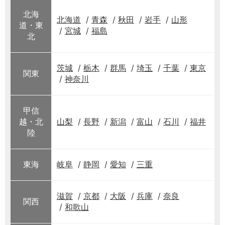
北海
北海道
青森
秋田
岩手
山形
道・東
宮城
福島
北
茨城
栃木
群馬
埼玉
千葉
東京
関東
神奈川
甲信
越・北
山梨
長野
新潟
富山
石川
福井
陸
東海
岐阜
静岡
愛知
三重
滋賀
京都
大阪
兵庫
奈良
関西
和歌山