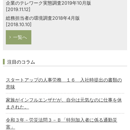
企業のテレワーク実態調査2019年10月版
[2019.11.12]
総務担当者の環境調査2018年4月版
[2018.10.10]
一覧へ
注目のコラム
スタートアップの人事労務 １６ 入社時提出の書類の
意味
家族がインフルエンザだが、自分は元気なのに仕事を休
まされた。
令和３年－労災法問３－Ｂ「特別加入者に係る通勤災
害」