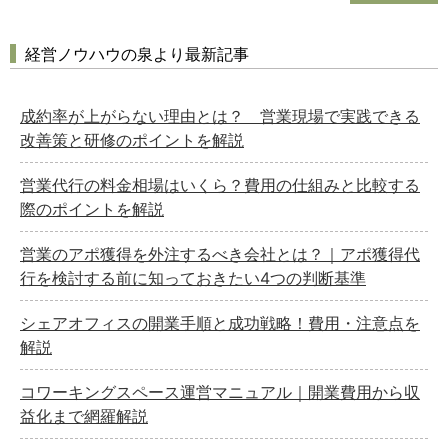
企業法務
経営ノウハウの泉より最新記事
経営の知恵
総務の給湯室
成約率が上がらない理由とは？ 営業現場で実践できる
秘書のノウハウ
改善策と研修のポイントを解説
次へ
営業代行の料金相場はいくら？費用の仕組みと比較する
際のポイントを解説
営業のアポ獲得を外注するべき会社とは？｜アポ獲得代
行を検討する前に知っておきたい4つの判断基準
シェアオフィスの開業手順と成功戦略！費用・注意点を
解説
コワーキングスペース運営マニュアル｜開業費用から収
益化まで網羅解説