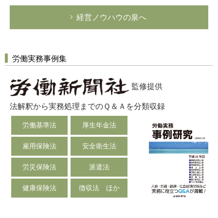
経営ノウハウの泉へ
労働実務事例集
監修提供
法解釈から実務処理までのＱ＆Ａを分類収録
労働基準法
厚生年金法
雇用保険法
安全衛生法
労災保険法
派遣法
健康保険法
徴収法 ほか