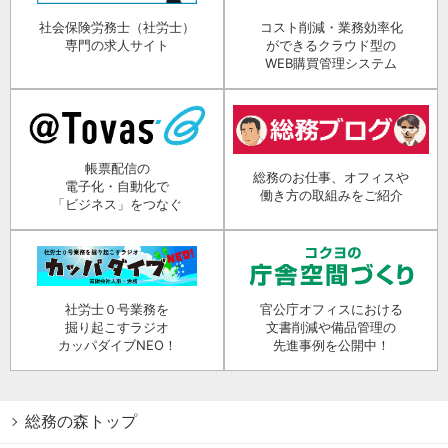
社会保険労務士（社労士）
コスト削減・業務効率化
専門の求人サイト
ができるクラウド型の
WEB購買管理システム
帳票配信の
総務のお仕事、オフィスや
電子化・自動化で
働き方の取組みをご紹介
「ビジネス」をつなぐ
社労士０号業務を
官公庁オフィスにおける
掘り起こすラジオ
文書削減や備品管理の
カッパダイブNEO！
先進事例を公開中！
総務の森トップ