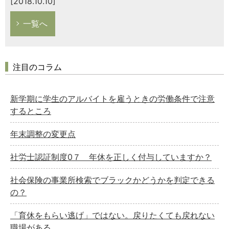
[2018.10.10]
一覧へ
注目のコラム
新学期に学生のアルバイトを雇うときの労働条件で注意
するところ
年末調整の変更点
社労士認証制度0７ 年休を正しく付与していますか？
社会保険の事業所検索でブラックかどうかを判定できる
の？
「育休をもらい逃げ」ではない。戻りたくても戻れない
職場がある