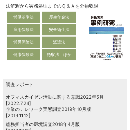
法解釈から実務処理までのＱ＆Ａを分類収録
労働基準法
厚生年金法
雇用保険法
安全衛生法
労災保険法
派遣法
健康保険法
徴収法 ほか
調査レポート
オフィスカイゼン活動に関する意識2022年5月
[2022.7.24]
企業のテレワーク実態調査2019年10月版
[2019.11.12]
総務担当者の環境調査2018年4月版