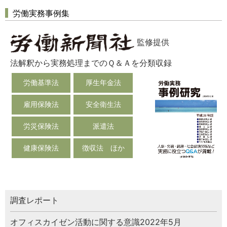
労働実務事例集
監修提供
法解釈から実務処理までのＱ＆Ａを分類収録
労働基準法
厚生年金法
雇用保険法
安全衛生法
労災保険法
派遣法
健康保険法
徴収法 ほか
調査レポート
オフィスカイゼン活動に関する意識2022年5月