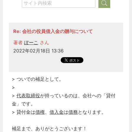
どのカテゴリーに投稿しますか？
選択してください
Re: 会社の役員借入金の贈与について
労務管理
著者
ぽーこ
さん
税務経理
2022年02月18日 13:36
企業法務
経営の知恵
総務の給湯室
> ついでの補足として。
>
秘書のノウハウ
>
代表取締役
が持っているのは、会社への「貸付
次へ
金」です。
> 貸付金は
債権
、
借入金
は
債務
となります。
補足まで、ありがとうございます！