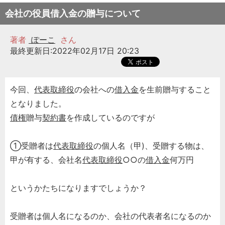
会社の役員借入金の贈与について
著者
ぽーこ
さん
最終更新日:2022年02月17日 20:23
今回、
代表取締役
の会社への
借入金
を生前贈与すること
となりました。
債権
贈与
契約書
を作成しているのですが
①受贈者は
代表取締役
の個人名（甲)、受贈する物は、
甲が有する、会社名
代表取締役
○○の
借入金
何万円
というかたちになりますでしょうか？
受贈者は個人名になるのか、会社の代表者名になるのか