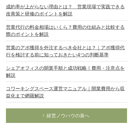
成約率が上がらない理由とは？ 営業現場で実践できる
改善策と研修のポイントを解説
営業代行の料金相場はいくら？費用の仕組みと比較する
際のポイントを解説
営業のアポ獲得を外注するべき会社とは？｜アポ獲得代
行を検討する前に知っておきたい4つの判断基準
シェアオフィスの開業手順と成功戦略！費用・注意点を
解説
コワーキングスペース運営マニュアル｜開業費用から収
益化まで網羅解説
経営ノウハウの泉へ