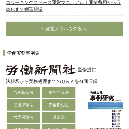
コワーキングスペース運営マニュアル｜開業費用から収
益化まで網羅解説
経営ノウハウの泉へ
労働実務事例集
監修提供
法解釈から実務処理までのＱ＆Ａを分類収録
労働基準法
厚生年金法
雇用保険法
安全衛生法
労災保険法
派遣法