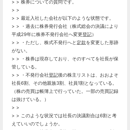
> > 株券についての質問です。
> >
> > 最近入社した会社が以下のような状態です。
> > ・過去に株券発行会社（株式総会の決議により
平成29年に株券不発行会社へ変更
登記
）
> > ・ただし、株式不発行へと
定款
を変更した形跡
がない。
> > ・株券は現存しており、そのすべてを社長が保
管している。
> > ・不発行会社
登記
後の株主リストは、おおよそ
社長6割、その他親族3割、社員1割となっている。
（株の売買は帳簿上で行っていた。一部の売買記録
は抜けている。）
> >
> > このような状況では社長の決議割合は6割と考
えていいのでしょうか。