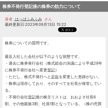
株券不発行登記後の株券の効力について
著者
はっぱふみふみ
さん
最終更新日:2023年09月13日 15:22
株券についての質問です。
最近入社した会社が以下のような状態です。
・過去に株券発行会社（株式総会の決議により平成29年
に株券不発行会社へ変更
登記
）
・ただし、株式不発行へと
定款
を変更した形跡がない。
・株券は現存しており、そのすべてを社長が保管してい
る。
・不発行会社
登記
後の株主リストは、おおよそ社長6
割、その他親族3割、社員1割となっている。（株の売買