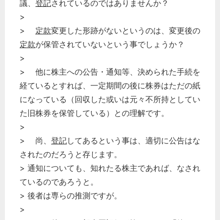
議、
登記
されているのではありませんか？
>
>
定款
変更した形跡がないというのは、変更後の
定款
が保管されていないという事でしょうか？
>
どのカテゴリーに投稿しますか？
> 他に株主への公告・通知等、決められた手続を
選択してください
経ているとすれば、一定期間の後に株券はただの紙
になっている（回収した或いは元々不所持としてい
労務管理
た旧株券を保管している）との理解です。
税務経理
>
企業法務
> 尚、
登記
してあるという事は、適切に公告はな
経営の知恵
されたのだろうと存じます。
総務の給湯室
> 通知についても、知れたる株主であれば、なされ
秘書のノウハウ
ているのであろうと。
次へ
> 後者は専らの推測ですが。
>