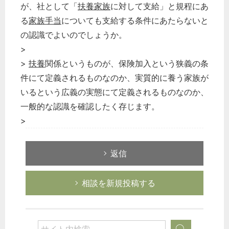
が、社として「
扶養家族
に対して支給」と規程にあ
る
家族手当
についても支給する条件にあたらないと
の認識でよいのでしょうか。
>
>
扶養
関係というものが、保険加入という狭義の条
どのカテゴリーに投稿しますか？
選択してください
件にて定義されるものなのか、実質的に養う家族が
いるという広義の実態にて定義されるものなのか、
労務管理
一般的な認識を確認したく存じます。
税務経理
>
企業法務
経営の知恵
返信
総務の給湯室
秘書のノウハウ
相談を新規投稿する
次へ