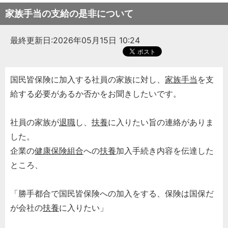
家族手当の支給の是非について
最終更新日:2026年05月15日 10:24
国民皆保険に加入する社員の家族に対し、
家族手当
を支
給する必要があるか否かをお聞きしたいです。
社員の家族が
退職
し、
扶養
に入りたい旨の連絡がありま
した。
企業の
健康保険組合
への
扶養
加入手続き内容を伝達した
ところ、
「勝手都合で国民皆保険への加入をする、保険は国保だ
が会社の
扶養
に入りたい」