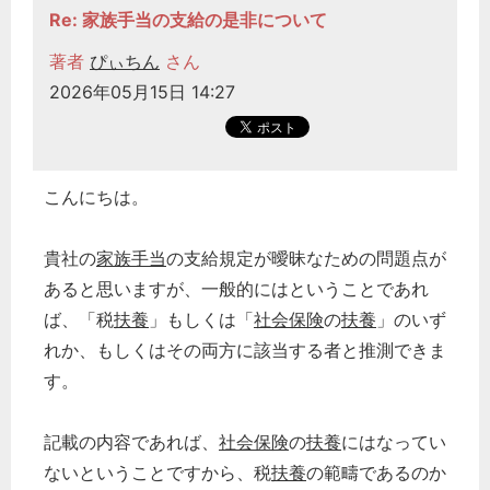
Re: 家族手当の支給の是非について
著者
ぴぃちん
さん
2026年05月15日 14:27
こんにちは。
貴社の
家族手当
の支給規定が曖昧なための問題点が
あると思いますが、一般的にはということであれ
ば、「税
扶養
」もしくは「
社会保険
の
扶養
」のいず
れか、もしくはその両方に該当する者と推測できま
す。
記載の内容であれば、
社会保険
の
扶養
にはなってい
ないということですから、税
扶養
の範疇であるのか