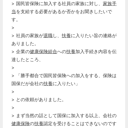
> 国民皆保険に加入する社員の家族に対し、
家族手
当
を支給する必要があるか否かをお聞きしたいで
す。
>
> 社員の家族が
退職
し、
扶養
に入りたい旨の連絡が
ありました。
> 企業の
健康保険組合
への
扶養
加入手続き内容を伝
達したところ、
>
> 「勝手都合で国民皆保険への加入をする、保険は
国保だが会社の
扶養
に入りたい」
>
> との依頼がありました。
>
> まず当然の話として国保に加入する以上、会社の
健康保険
の
扶養
認定を受けることはできないのです