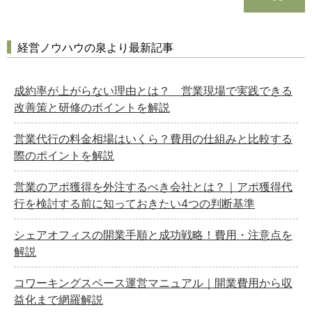
経営ノウハウの泉より最新記事
成約率が上がらない理由とは？ 営業現場で実践できる
改善策と研修のポイントを解説
営業代行の料金相場はいくら？費用の仕組みと比較する
際のポイントを解説
営業のアポ獲得を外注するべき会社とは？｜アポ獲得代
行を検討する前に知っておきたい4つの判断基準
シェアオフィスの開業手順と成功戦略！費用・注意点を
解説
コワーキングスペース運営マニュアル｜開業費用から収
益化まで網羅解説