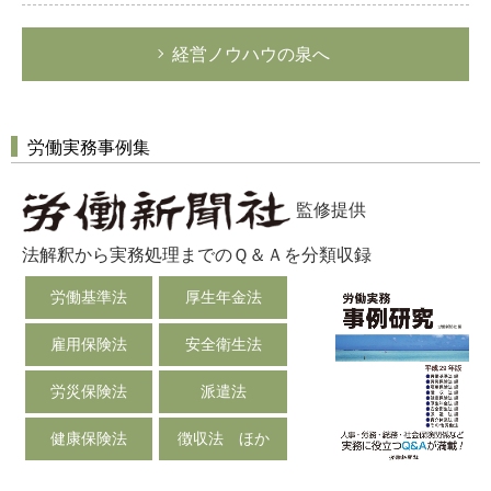
経営ノウハウの泉へ
労働実務事例集
監修提供
法解釈から実務処理までのＱ＆Ａを分類収録
労働基準法
厚生年金法
雇用保険法
安全衛生法
労災保険法
派遣法
健康保険法
徴収法 ほか