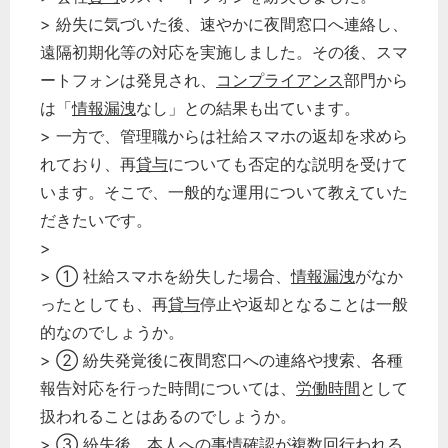
> 紛失に気づいた後、速やかに夜間窓口へ連絡し、
遠隔初期化等の対応を実施しました。その後、スマ
ートフォンは発見され、
コンプライアンス
部門から
は「
情報漏洩
なし」との結果も出ています。
> 一方で、管理職からは社給スマホの返却を求めら
れており、再
貸与
についても否定的な説明を受けて
います。そこで、一般的な運用について教えていた
だきたいです。
どのカテゴリーに投稿しますか？
>
選択してください
> ① 社給スマホを紛失した場合、
情報漏洩
がなか
労務管理
ったとしても、再
貸与
停止や返却となることは一般
税務経理
的なのでしょうか。
企業法務
> ② 紛失発覚後に夜間窓口への連絡や捜索、各種
報告対応を行った時間については、
労働時間
として
経営の知恵
扱われることはあるのでしょうか。
総務の給湯室
> ③ 紛失後、本人への事情確認が複数回行われる