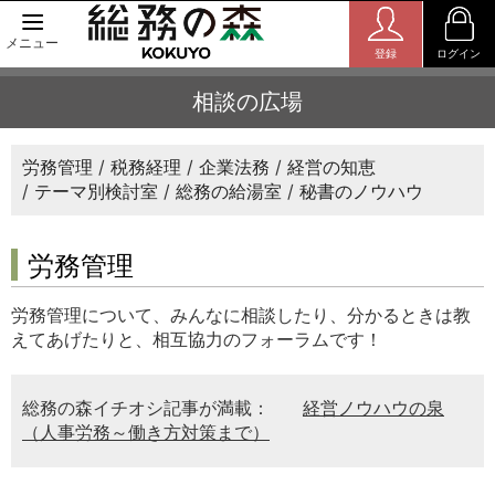
メニュー
登録
ログイン
相談の広場
労務管理
税務経理
企業法務
経営の知恵
テーマ別検討室
総務の給湯室
秘書のノウハウ
労務管理
労務管理について、みんなに相談したり、分かるときは教
えてあげたりと、相互協力のフォーラムです！
総務の森イチオシ記事が満載：
経営ノウハウの泉
（人事労務～働き方対策まで）