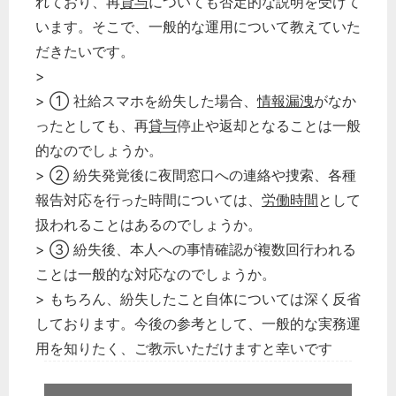
れており、再
貸与
についても否定的な説明を受けて
います。そこで、一般的な運用について教えていた
だきたいです。
>
> ① 社給スマホを紛失した場合、
情報漏洩
がなか
ったとしても、再
貸与
停止や返却となることは一般
的なのでしょうか。
> ② 紛失発覚後に夜間窓口への連絡や捜索、各種
報告対応を行った時間については、
労働時間
として
扱われることはあるのでしょうか。
> ③ 紛失後、本人への事情確認が複数回行われる
ことは一般的な対応なのでしょうか。
> もちろん、紛失したこと自体については深く反省
しております。今後の参考として、一般的な実務運
用を知りたく、ご教示いただけますと幸いです