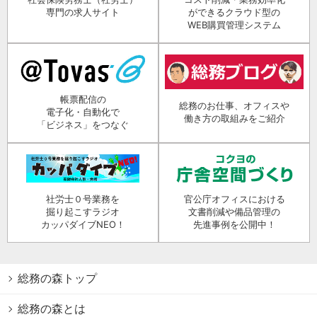
専門の求人サイト
ができるクラウド型の
WEB購買管理システム
帳票配信の
総務のお仕事、オフィスや
電子化・自動化で
働き方の取組みをご紹介
「ビジネス」をつなぐ
社労士０号業務を
官公庁オフィスにおける
掘り起こすラジオ
文書削減や備品管理の
カッパダイブNEO！
先進事例を公開中！
総務の森トップ
総務の森とは