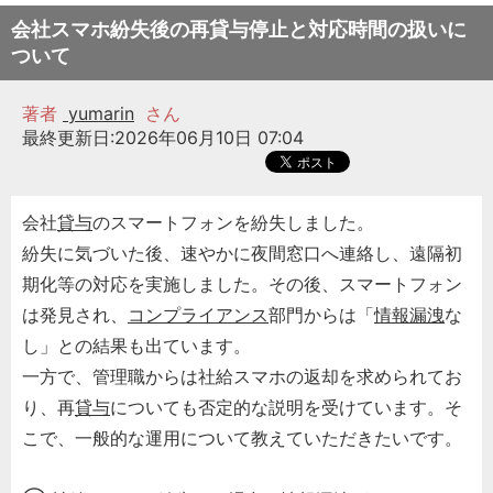
会社スマホ紛失後の再貸与停止と対応時間の扱いに
ついて
著者
yumarin
さん
最終更新日:2026年06月10日 07:04
会社
貸与
のスマートフォンを紛失しました。
紛失に気づいた後、速やかに夜間窓口へ連絡し、遠隔初
期化等の対応を実施しました。その後、スマートフォン
は発見され、
コンプライアンス
部門からは「
情報漏洩
な
し」との結果も出ています。
一方で、管理職からは社給スマホの返却を求められてお
り、再
貸与
についても否定的な説明を受けています。そ
こで、一般的な運用について教えていただきたいです。