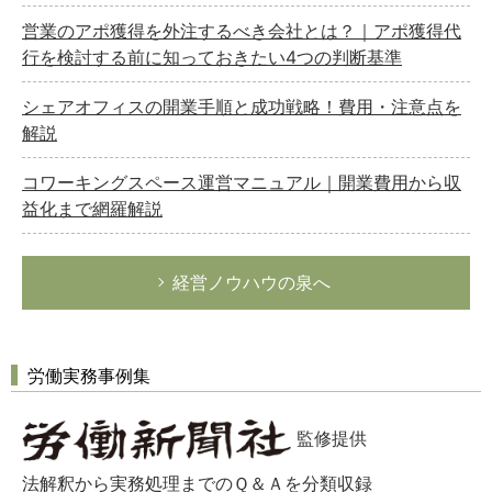
営業のアポ獲得を外注するべき会社とは？｜アポ獲得代
行を検討する前に知っておきたい4つの判断基準
シェアオフィスの開業手順と成功戦略！費用・注意点を
解説
コワーキングスペース運営マニュアル｜開業費用から収
益化まで網羅解説
経営ノウハウの泉へ
労働実務事例集
監修提供
法解釈から実務処理までのＱ＆Ａを分類収録