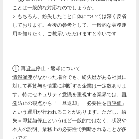
秘書のノウハウ
ことは一般的な対応なのでしょうか。
次へ
> もちろん、紛失したこと自体については深く反省
しております。今後の参考として、一般的な実務運
用を知りたく、ご教示いただけますと幸いです
① 再
貸与
停止・返却について
情報漏洩
がなかった場合でも、紛失歴がある社員に
対して再
貸与
を慎重に判断する企業は一定数ありま
す。特にセキュリティ意識を重視する業界では、
再
発
防止の観点から「一旦返却」「必要性を
再評価
」
という運用が行われることがあります。ただし、紛
失＝即
貸与
停止というほど一般的ではなく、状況や
本人の説明、業務上の必要性で判断されることが多
いです。