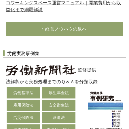
コワーキングスペース運営マニュアル｜開業費用から収
益化まで網羅解説
経営ノウハウの泉へ
労働実務事例集
監修提供
法解釈から実務処理までのＱ＆Ａを分類収録
労働基準法
厚生年金法
雇用保険法
安全衛生法
労災保険法
派遣法