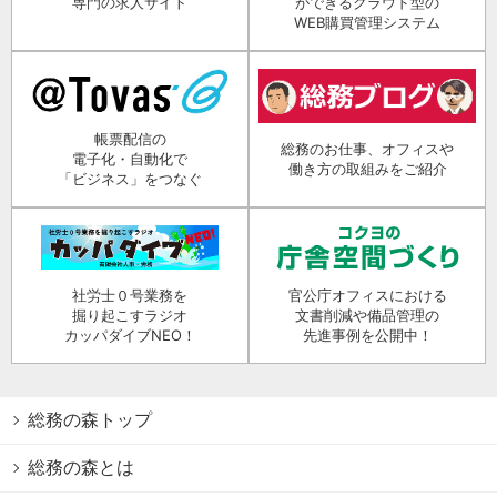
専門の求人サイト
ができるクラウド型の
WEB購買管理システム
帳票配信の
総務のお仕事、オフィスや
電子化・自動化で
働き方の取組みをご紹介
「ビジネス」をつなぐ
社労士０号業務を
官公庁オフィスにおける
掘り起こすラジオ
文書削減や備品管理の
カッパダイブNEO！
先進事例を公開中！
総務の森トップ
総務の森とは