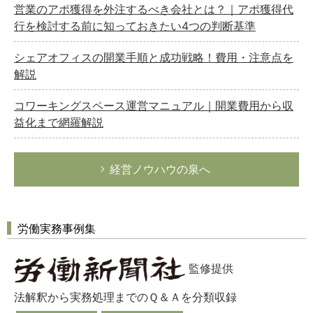
営業のアポ獲得を外注するべき会社とは？｜アポ獲得代
行を検討する前に知っておきたい4つの判断基準
シェアオフィスの開業手順と成功戦略！費用・注意点を
解説
コワーキングスペース運営マニュアル｜開業費用から収
益化まで網羅解説
経営ノウハウの泉へ
労働実務事例集
監修提供
法解釈から実務処理までのＱ＆Ａを分類収録