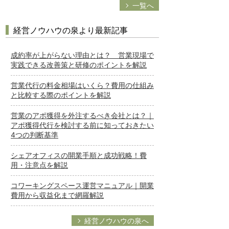
一覧へ
経営ノウハウの泉より最新記事
成約率が上がらない理由とは？ 営業現場で
実践できる改善策と研修のポイントを解説
営業代行の料金相場はいくら？費用の仕組み
と比較する際のポイントを解説
営業のアポ獲得を外注するべき会社とは？｜
アポ獲得代行を検討する前に知っておきたい
4つの判断基準
シェアオフィスの開業手順と成功戦略！費
用・注意点を解説
コワーキングスペース運営マニュアル｜開業
費用から収益化まで網羅解説
経営ノウハウの泉へ