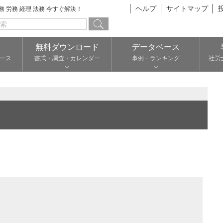
ヘルプ
サイトマップ
総務 労務 経理 法務 今すぐ解決！
無料ダウンロード
データベース
ース
書式・調査・カレンダー
事例・ランキング
社労