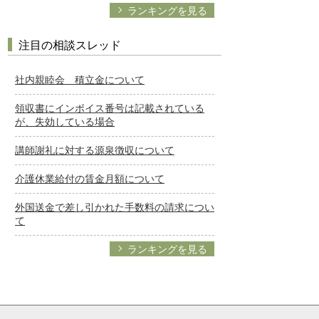
ランキングを見る
注目の相談スレッド
社内親睦会 積立金について
領収書にインボイス番号は記載されている
が、失効している場合
講師謝礼に対する源泉徴収について
介護休業給付の賃金月額について
外国送金で差し引かれた手数料の請求につい
て
ランキングを見る