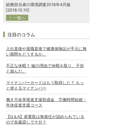
総務担当者の環境調査2018年4月版
[2018.10.10]
一覧へ
注目のコラム
入社直後や退職直後で健康保険証が手元に無
い期間をどうするか。
不正な休暇？ 嘘の理由で休暇を取り、子供
と遊んだ。
マイナンバーカードはもう取得した？ もっ
と使えるマイナンバー
働き方改革推進支援助成金 労働時間短縮・
年休促進支援コース
【Q＆A】産業医は無責任が認められている
ので名義貸しで十分？