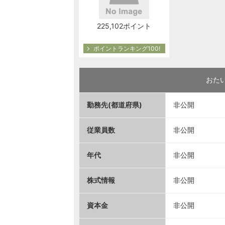
225,102ポイント
ポイントランキング100!
おた
勤務先(都道府県)
非公開
従業員数
非公開
年代
非公開
株式情報
非公開
資本金
非公開