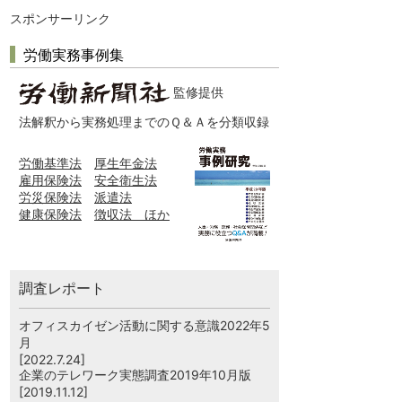
スポンサーリンク
労働実務事例集
監修提供
法解釈から実務処理までのＱ＆Ａを分類収録
労働基準法
厚生年金法
雇用保険法
安全衛生法
労災保険法
派遣法
健康保険法
徴収法 ほか
調査レポート
オフィスカイゼン活動に関する意識2022年5
月
[2022.7.24]
企業のテレワーク実態調査2019年10月版
[2019.11.12]