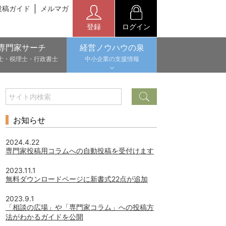
投稿ガイド
メルマガ
登録
ログイン
専門家サーチ
経営ノウハウの泉
士・税理士・行政書士
中小企業の支援情報
お知らせ
2024.4.22
専門家投稿用コラムへの自動投稿を受付けます
2023.11.1
無料ダウンロードページに新書式22点が追加
2023.9.1
「相談の広場」や「専門家コラム」への投稿方
法がわかるガイドを公開