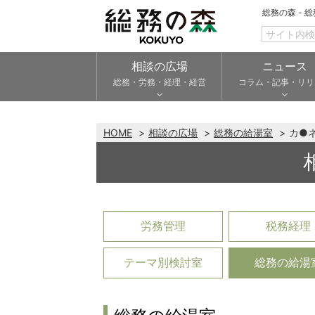
総務の森 - 
相談の広場
ニュース
総務・労務・経理・経営
コラム・記事・リリ
HOME
相談の広場
総務の給湯室
カ●
労務管理
税務経理
テーマ別検討室
総務の給湯