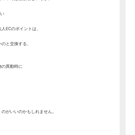
経営の知恵
しい
総務の給湯室
秘書のノウハウ
人ECのポイントは、
次へ
いのと交換する、
物の異動時に
くのがいいのかもしれません。