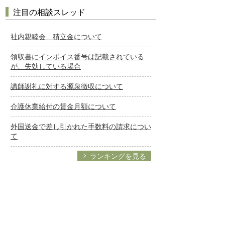
注目の相談スレッド
社内親睦会 積立金について
領収書にインボイス番号は記載されている
が、失効している場合
講師謝礼に対する源泉徴収について
介護休業給付の賃金月額について
外国送金で差し引かれた手数料の請求につい
て
ランキングを見る