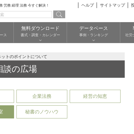
ヘルプ
サイトマップ
総務 労務 経理 法務 今すぐ解決！
無料ダウンロード
データベース
ース
書式・調査・カレンダー
事例・ランキング
社労
ネットのポイントについて
相談の広場
企業法務
経営の知恵
室
秘書のノウハウ