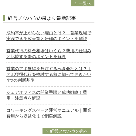
一覧へ
経営ノウハウの泉より最新記事
成約率が上がらない理由とは？ 営業現場で
実践できる改善策と研修のポイントを解説
営業代行の料金相場はいくら？費用の仕組み
と比較する際のポイントを解説
営業のアポ獲得を外注するべき会社とは？｜
アポ獲得代行を検討する前に知っておきたい
4つの判断基準
シェアオフィスの開業手順と成功戦略！費
用・注意点を解説
コワーキングスペース運営マニュアル｜開業
費用から収益化まで網羅解説
経営ノウハウの泉へ