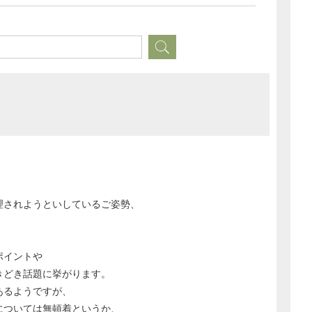
理されようといしているご姿勢、
どのカテゴリーに投稿しますか？
選択してください
ポイントや
労務管理
きどき話題に挙がります。
税務経理
あるようですが、
企業法務
については無頓着というか、