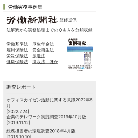
労働実務事例集
監修提供
法解釈から実務処理までのＱ＆Ａを分類収録
労働基準法
厚生年金法
雇用保険法
安全衛生法
労災保険法
派遣法
健康保険法
徴収法 ほか
調査レポート
オフィスカイゼン活動に関する意識2022年5
月
[2022.7.24]
企業のテレワーク実態調査2019年10月版
[2019.11.12]
総務担当者の環境調査2018年4月版
[2018.10.10]