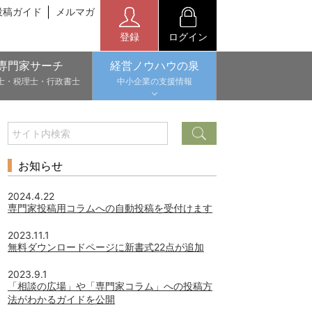
投稿ガイド
メルマガ
登録
ログイン
専門家サーチ
経営ノウハウの泉
士・税理士・行政書士
中小企業の支援情報
お知らせ
2024.4.22
専門家投稿用コラムへの自動投稿を受付けます
2023.11.1
無料ダウンロードページに新書式22点が追加
2023.9.1
「相談の広場」や「専門家コラム」への投稿方
法がわかるガイドを公開