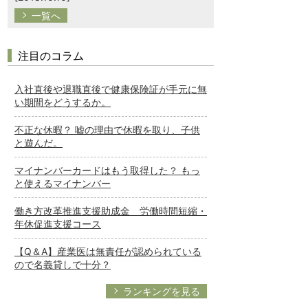
一覧へ
注目のコラム
入社直後や退職直後で健康保険証が手元に無
い期間をどうするか。
不正な休暇？ 嘘の理由で休暇を取り、子供
と遊んだ。
マイナンバーカードはもう取得した？ もっ
と使えるマイナンバー
働き方改革推進支援助成金 労働時間短縮・
年休促進支援コース
【Q＆A】産業医は無責任が認められている
ので名義貸しで十分？
ランキングを見る