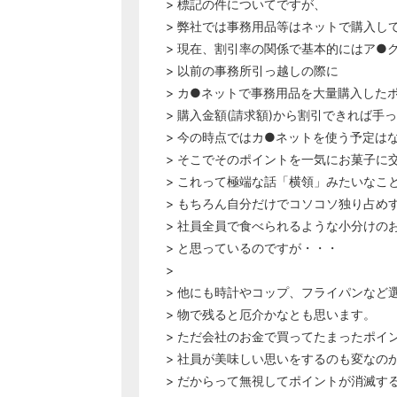
> 標記の件についてですが、
> 弊社では事務用品等はネットで購入し
> 現在、割引率の関係で基本的にはア●
> 以前の事務所引っ越しの際に
> カ●ネットで事務用品を大量購入したポ
> 購入金額(請求額)から割引できれば手
> 今の時点ではカ●ネットを使う予定は
> そこでそのポイントを一気にお菓子に
> これって極端な話「横領」みたいなこ
> もちろん自分だけでコソコソ独り占め
> 社員全員で食べられるような小分けの
> と思っているのですが・・・
>
> 他にも時計やコップ、フライパンなど
> 物で残ると厄介かなとも思います。
> ただ会社のお金で買ってたまったポイ
> 社員が美味しい思いをするのも変なの
> だからって無視してポイントが消滅す