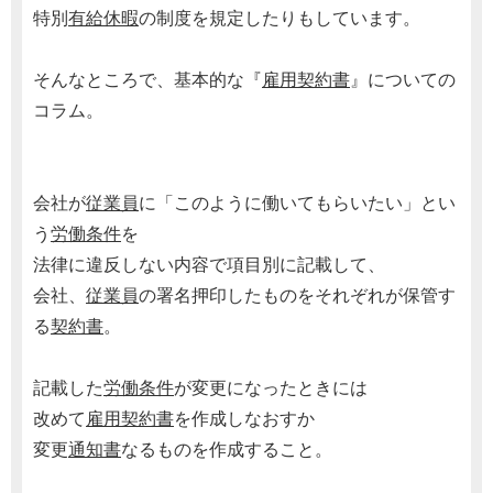
特別
有給休暇
の制度を規定したりもしています。
そんなところで、基本的な『
雇用契約書
』についての
コラム。
会社が
従業員
に「このように働いてもらいたい」とい
う
労働条件
を
法律に違反しない内容で項目別に記載して、
会社、
従業員
の署名押印したものをそれぞれが保管す
る
契約書
。
記載した
労働条件
が変更になったときには
改めて
雇用契約書
を作成しなおすか
変更
通知書
なるものを作成すること。