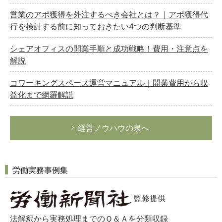
営業のアポ獲得を外注するべき会社とは？｜アポ獲得代
行を検討する前に知っておきたい4つの判断基準
シェアオフィスの開業手順と成功戦略！費用・注意点を
解説
コワーキングスペース運営マニュアル｜開業費用から収
益化まで網羅解説
経営ノウハウの泉へ
労働実務事例集
監修提供
法解釈から実務処理までのＱ＆Ａを分類収録