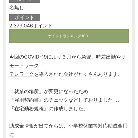
名無し
ポイント
2,379,046ポイント
ポイントランキング100！
今回のCOVID-19により３月から急遽、
時差出勤
やリ
モートワーク、
テレワーク
を導入された会社がたくさんあります。
「就業の場所」が変更になったため
『
雇用契約書
』のチェックなどしておりましたし、
『在宅勤務規程』の作成しました。
助成金
情報が出てからは、小学校休業等対応
助成金
用
に