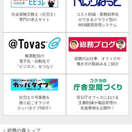
社会保険労務士（社労士）
コスト削減・業務効率化
専門の求人サイト
ができるクラウド型の
WEB購買管理システム
帳票配信の
総務のお仕事、オフィスや
電子化・自動化で
働き方の取組みをご紹介
「ビジネス」をつなぐ
社労士０号業務を
官公庁オフィスにおける
掘り起こすラジオ
文書削減や備品管理の
カッパダイブNEO！
先進事例を公開中！
総務の森トップ