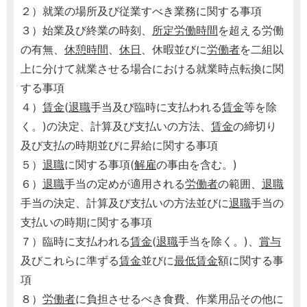
２）就業の場所及び従業すべき業務に関する事項
３）始業及び終業の時刻、
所定労働時間
を超える労働
の有無、
休憩時間
、
休日
、休暇並びに
労働者
を二組以
上に分けて就業させる場合における就業時点転換に関
する事項
４）
賃金
(
退職
手当及び臨時に支払われる
賃金
等を除
く。)の決定、計算及び支払いの方法、
賃金
の締切り
及び支払の時期並びに昇給に関する事項
５）
退職
に関する事項(
解雇
の事由を含む。)
６）
退職
手当の定めが適用される
労働者
の範囲、
退職
手当の決定、計算及び支払いの方法並びに
退職
手当の
支払いの時期に関する事項
７）臨時に支払われる
賃金
(
退職
手当を除く。)、
賞与
及びこれらに準ずる
賃金
並びに
最低賃金
額に関する事
項
８）
労働者
に負担させるべき食費、作業用品その他に