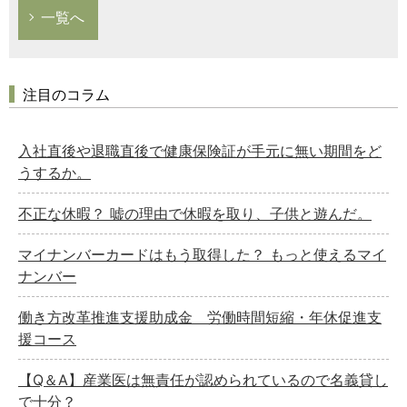
一覧へ
注目のコラム
入社直後や退職直後で健康保険証が手元に無い期間をど
うするか。
不正な休暇？ 嘘の理由で休暇を取り、子供と遊んだ。
マイナンバーカードはもう取得した？ もっと使えるマイ
ナンバー
働き方改革推進支援助成金 労働時間短縮・年休促進支
援コース
【Q＆A】産業医は無責任が認められているので名義貸し
で十分？