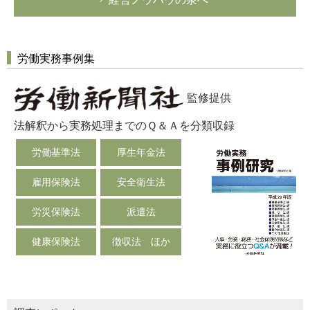
労働実務事例集
監修提供
法解釈から実務処理までのＱ＆Ａを分類収録
労働基準法
厚生年金法
雇用保険法
安全衛生法
労災保険法
派遣法
健康保険法
徴収法 ほか