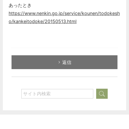
企業法務
あったとき
経営の知恵
https://www.nenkin.go.jp/service/kounen/todokesh
総務の給湯室
o/kankeitodoke/20150513.html
秘書のノウハウ
次へ
返信