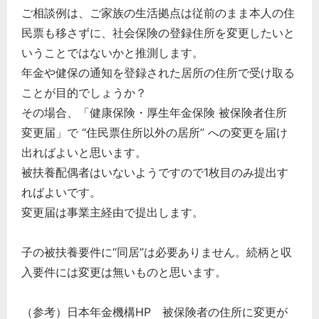
ご相談例は、ご家族の生活拠点は従前のまま本人の住
民票も移さずに、社会保険の登録住所を変更したいと
いうことではないかと推測します。
年金や健保の通知を登録された居所の住所で受け取る
ことが目的でしょうか？
その場合、「健康保険・厚生年金保険 被保険者住所
変更届」で “住民票住所以外の居所” への変更を届け
出ればよいと思います。
被扶養配偶者はいないようですので1枚目のみ提出す
ればよいです。
変更届は事業主経由で提出します。
どのカテゴリーに投稿しますか？
選択してください
子の被扶養要件に“同居”は必要ありません。続柄と収
入要件には変更は無いものと思います。
労務管理
税務経理
（参考）日本年金機構HP 被保険者の住所に変更が