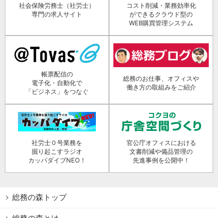
社会保険労務士（社労士）
コスト削減・業務効率化
専門の求人サイト
ができるクラウド型の
WEB購買管理システム
帳票配信の
総務のお仕事、オフィスや
電子化・自動化で
働き方の取組みをご紹介
「ビジネス」をつなぐ
社労士０号業務を
官公庁オフィスにおける
掘り起こすラジオ
文書削減や備品管理の
カッパダイブNEO！
先進事例を公開中！
総務の森トップ
総務の森とは