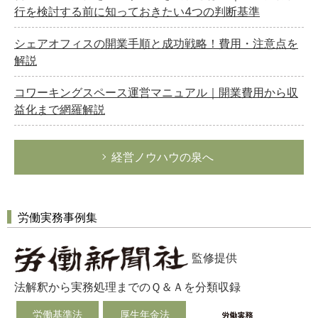
行を検討する前に知っておきたい4つの判断基準
シェアオフィスの開業手順と成功戦略！費用・注意点を
解説
コワーキングスペース運営マニュアル｜開業費用から収
益化まで網羅解説
経営ノウハウの泉へ
労働実務事例集
監修提供
法解釈から実務処理までのＱ＆Ａを分類収録
労働基準法
厚生年金法