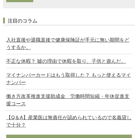
注目のコラム
入社直後や退職直後で健康保険証が手元に無い期間をど
うするか。
不正な休暇？ 嘘の理由で休暇を取り、子供と遊んだ。
マイナンバーカードはもう取得した？ もっと使えるマイ
ナンバー
働き方改革推進支援助成金 労働時間短縮・年休促進支
援コース
【Q＆A】産業医は無責任が認められているので名義貸し
で十分？