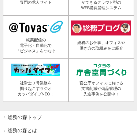
専門の求人サイト
ができるクラウド型の
WEB購買管理システム
帳票配信の
総務のお仕事、オフィスや
電子化・自動化で
働き方の取組みをご紹介
「ビジネス」をつなぐ
社労士０号業務を
官公庁オフィスにおける
掘り起こすラジオ
文書削減や備品管理の
カッパダイブNEO！
先進事例を公開中！
総務の森トップ
総務の森とは