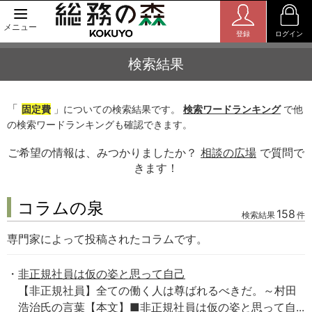
メニュー
登録
ログイン
検索結果
「
固定費
」についての検索結果です。
検索ワードランキング
で他
の検索ワードランキングも確認できます。
ご希望の情報は、みつかりましたか？
相談の広場
で質問で
きます！
コラムの泉
158
検索結果
件
専門家によって投稿されたコラムです。
非正規社員は仮の姿と思って自己
【非正規社員】全ての働く人は尊ばれるべきだ。～村田
浩治氏の言葉【本文】■非正規社員は仮の姿と思って自...