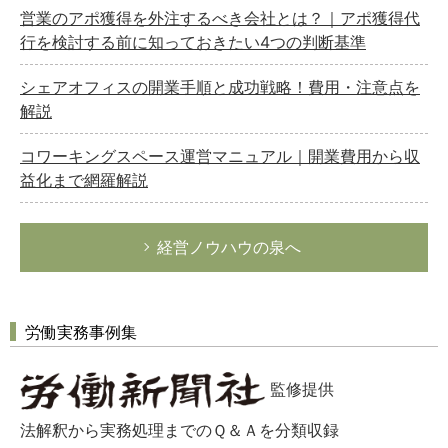
営業のアポ獲得を外注するべき会社とは？｜アポ獲得代
行を検討する前に知っておきたい4つの判断基準
シェアオフィスの開業手順と成功戦略！費用・注意点を
解説
コワーキングスペース運営マニュアル｜開業費用から収
益化まで網羅解説
経営ノウハウの泉へ
労働実務事例集
監修提供
法解釈から実務処理までのＱ＆Ａを分類収録