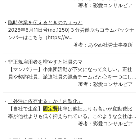
著者：彩愛コンサルピア
臨時休業を伝えるときのちょっと
2026年6月11日号(no.1250)３分労働ぷちコラムバックナ
ンバーはこちら（https://w...
著者：あやめ社労士事務所
非正規雇用者を増やすと社員のマ
【マンパワー】小集団活動が下火になって久しい。正社
員や契約社員、派遣社員の混合チームだと心を一つにし...
著者：彩愛コンサルピア
「外注に依存する」か「内製化」
【自社で生産】
固定費
比率は他社よりも高いが変動費比
率が他社よりも低く抑えられている。このような会社は...
著者：彩愛コンサルピア