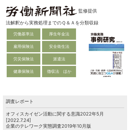
監修提供
法解釈から実務処理までのＱ＆Ａを分類収録
労働基準法
厚生年金法
雇用保険法
安全衛生法
労災保険法
派遣法
健康保険法
徴収法 ほか
調査レポート
オフィスカイゼン活動に関する意識2022年5月
[2022.7.24]
企業のテレワーク実態調査2019年10月版