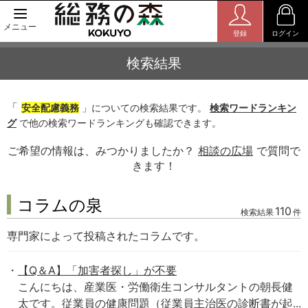
メニュー
登録
ログイン
検索結果
「
安全配慮義務
」についての検索結果です。
検索ワードランキン
グ
で他の検索ワードランキングも確認できます。
ご希望の情報は、みつかりましたか？
相談の広場
で質問で
きます！
コラムの泉
110
検索結果
件
専門家によって投稿されたコラムです。
【Q＆A】「加害者探し」が不要
こんにちは、産業医・労働衛生コンサルタントの朝長健
太です。従業員の健康問題（従業員主治医の診断書が起...