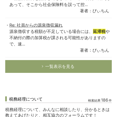
あって、そこから社会保険料を誤って控...
著者：ぴぃちん
Re: 社員からの源泉徴収漏れ
源泉徴収する税額が不足している場合には、
延滞税
や
不納付の際の加算税が課される可能性がありますの
で、速...
著者：ぴぃちん
一覧表示を見る
税務経理について
186
検索結果
件
税務経理について、みんなに相談したり、分かるときは
教えてあげたりと、相互協力のフォーラムです！