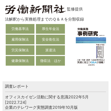
監修提供
法解釈から実務処理までのＱ＆Ａを分類収録
労働基準法
厚生年金法
雇用保険法
安全衛生法
労災保険法
派遣法
健康保険法
徴収法 ほか
調査レポート
オフィスカイゼン活動に関する意識2022年5月
[2022.7.24]
企業のテレワーク実態調査2019年10月版