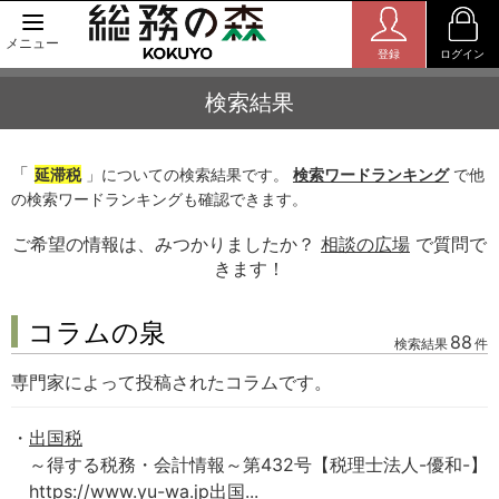
メニュー
登録
ログイン
検索結果
「
延滞税
」についての検索結果です。
検索ワードランキング
で他
の検索ワードランキングも確認できます。
ご希望の情報は、みつかりましたか？
相談の広場
で質問で
きます！
コラムの泉
88
検索結果
件
専門家によって投稿されたコラムです。
出国税
～得する税務・会計情報～第432号【税理士法人-優和-】
https://www.yu-wa.jp出国...