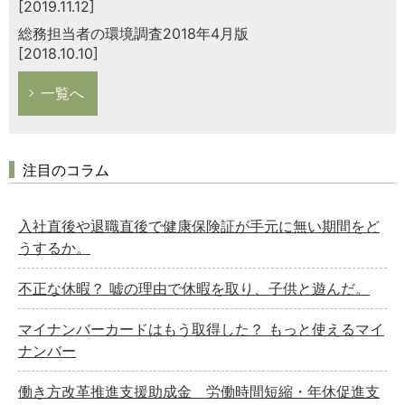
[2019.11.12]
総務担当者の環境調査2018年4月版
[2018.10.10]
一覧へ
注目のコラム
入社直後や退職直後で健康保険証が手元に無い期間をど
うするか。
不正な休暇？ 嘘の理由で休暇を取り、子供と遊んだ。
マイナンバーカードはもう取得した？ もっと使えるマイ
ナンバー
働き方改革推進支援助成金 労働時間短縮・年休促進支