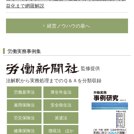
益化まで網羅解説
経営ノウハウの泉へ
労働実務事例集
監修提供
法解釈から実務処理までのＱ＆Ａを分類収録
労働基準法
厚生年金法
雇用保険法
安全衛生法
労災保険法
派遣法
健康保険法
徴収法 ほか