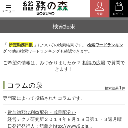
メニュー
登録
ログイン
検索結果
「
所定勤務日数
」についての検索結果です。
検索ワードランキン
グ
で他の検索ワードランキングも確認できます。
ご希望の情報は、みつかりましたか？
相談の広場
で質問で
きます！
コラムの泉
1
検索結果
件
専門家によって投稿されたコラムです。
賞与総額は利益配分・成果配分か
経営テクノ研究所２０１４年８月１８日第１・３週月曜
日発行発行人：舘義之http://www9.pla...