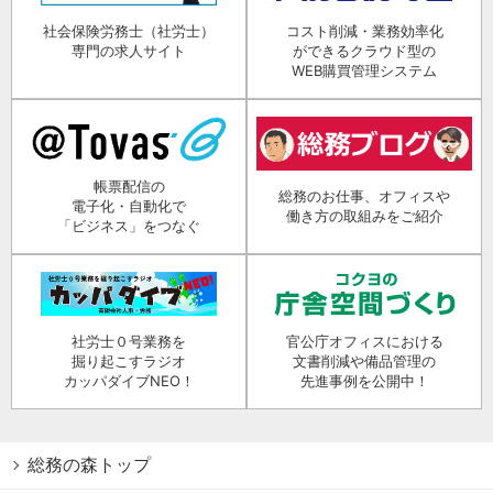
社会保険労務士（社労士）
コスト削減・業務効率化
専門の求人サイト
ができるクラウド型の
WEB購買管理システム
帳票配信の
総務のお仕事、オフィスや
電子化・自動化で
働き方の取組みをご紹介
「ビジネス」をつなぐ
社労士０号業務を
官公庁オフィスにおける
掘り起こすラジオ
文書削減や備品管理の
カッパダイブNEO！
先進事例を公開中！
総務の森トップ