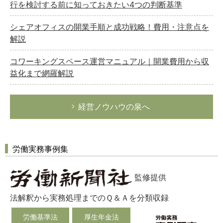
行を検討する前に知っておきたい4つの判断基準
シェアオフィスの開業手順と成功戦略！費用・注意点を
解説
コワーキングスペース運営マニュアル｜開業費用から収
益化まで網羅解説
経営ノウハウの泉へ
労働実務事例集
監修提供
法解釈から実務処理までのＱ＆Ａを分類収録
労働基準法
厚生年金法