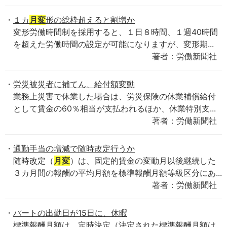
１カ
月変
形の総枠超えると割増か
変形労働時間制を採用すると、１日８時間、１週40時間
を超えた労働時間の設定が可能になりますが、変形期...
著者：労働新聞社
労災被災者に補てん、給付額変動
業務上災害で休業した場合は、労災保険の休業補償給付
として賃金の60％相当が支払われるほか、休業特別支...
著者：労働新聞社
通勤手当の増減で随時改定行うか
随時改定（
月変
）は、固定的賃金の変動月以後継続した
３カ月間の報酬の平均月額を標準報酬月額等級区分にあ...
著者：労働新聞社
パートの出勤日が15日に、休暇
標準報酬月額は、定時決定（決定された標準報酬月額は