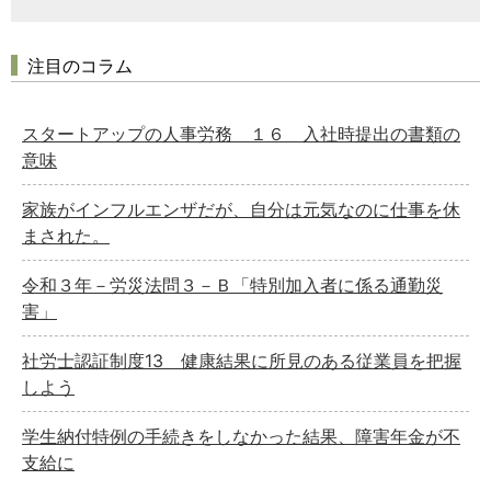
注目のコラム
スタートアップの人事労務 １６ 入社時提出の書類の
意味
家族がインフルエンザだが、自分は元気なのに仕事を休
まされた。
令和３年－労災法問３－Ｂ「特別加入者に係る通勤災
害」
社労士認証制度13 健康結果に所見のある従業員を把握
しよう
学生納付特例の手続きをしなかった結果、障害年金が不
支給に