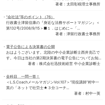
著者：太田彰税理士事務所
“会社法”等のポイント（76）
行政書士津留信康の『身近な法務サポートマガジン』＜
第132号/2008/9/15＞■１．はじめに～「...
著者：津留行政書士事務所
電子公告による決算書の公開
おはようございます。北陸の中小企業診断士西井克己で
す。今日は当社の第2期決算書の電子公告についてお知...
著者：株式会社迅技術経営 中小企業診断士
全科目 一問一答！
＜L.S.CoachメールマガジンVol.107＞“現役講師”村中一
英の「ネットで社労士★３分コーチ...
著者：村中一英