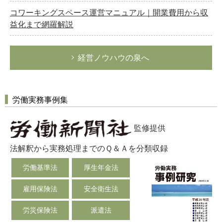
コワーキングスペース運営マニュアル｜開業費用から収
益化まで網羅解説
経営ノウハウの泉へ
労働実務事例集
監修提供
法解釈から実務処理までのＱ＆Ａを分類収録
労働基準法
厚生年金法
雇用保険法
安全衛生法
労災保険法
派遣法