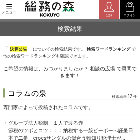
メニュー
登録
ログイン
検索結果
「
決算公告
」についての検索結果です。
検索ワードランキング
で
他の検索ワードランキングも確認できます。
ご希望の情報は、みつかりましたか？
相談の広場
で質問で
きます！
コラムの泉
17
検索結果
件
専門家によって投稿されたコラムです。
グループ法人税制、１人で渡る赤
節税のツボとコツ：：：納税する一般ピーポーへ謹呈日
本で二番、crocsサンダルの似合う物知り税理士が...