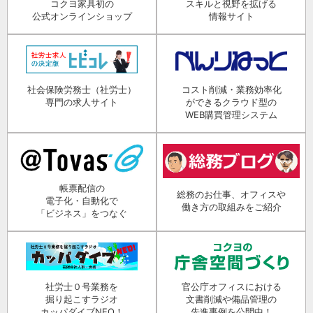
コクヨ家具初の
スキルと視野を拡げる
公式オンラインショップ
情報サイト
社会保険労務士（社労士）
コスト削減・業務効率化
専門の求人サイト
ができるクラウド型の
WEB購買管理システム
帳票配信の
総務のお仕事、オフィスや
電子化・自動化で
働き方の取組みをご紹介
「ビジネス」をつなぐ
社労士０号業務を
官公庁オフィスにおける
掘り起こすラジオ
文書削減や備品管理の
カッパダイブNEO！
先進事例を公開中！