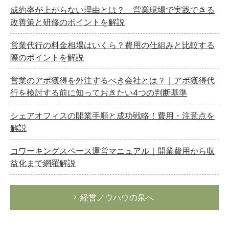
成約率が上がらない理由とは？ 営業現場で実践できる
改善策と研修のポイントを解説
営業代行の料金相場はいくら？費用の仕組みと比較する
際のポイントを解説
営業のアポ獲得を外注するべき会社とは？｜アポ獲得代
行を検討する前に知っておきたい4つの判断基準
シェアオフィスの開業手順と成功戦略！費用・注意点を
解説
コワーキングスペース運営マニュアル｜開業費用から収
益化まで網羅解説
経営ノウハウの泉へ