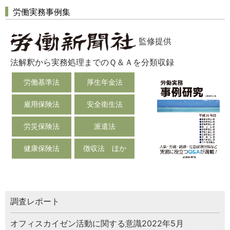
労働実務事例集
監修提供
法解釈から実務処理までのＱ＆Ａを分類収録
労働基準法
厚生年金法
雇用保険法
安全衛生法
労災保険法
派遣法
健康保険法
徴収法 ほか
調査レポート
オフィスカイゼン活動に関する意識2022年5月