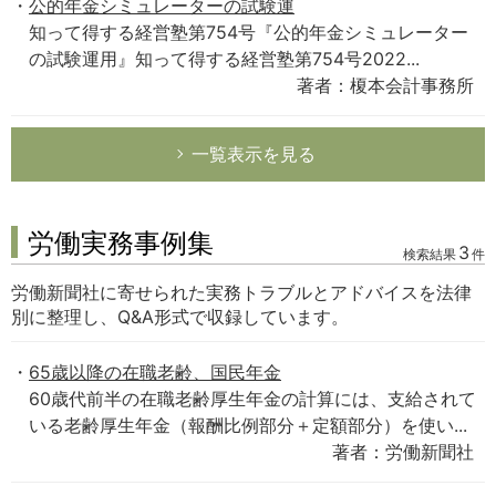
公的年金シミュレーターの試験運
知って得する経営塾第754号『公的年金シミュレーター
の試験運用』知って得する経営塾第754号2022...
著者：榎本会計事務所
一覧表示を見る
労働実務事例集
3
検索結果
件
労働新聞社に寄せられた実務トラブルとアドバイスを法律
別に整理し、Q&A形式で収録しています。
65歳以降の在職老齢、国民年金
60歳代前半の在職老齢厚生年金の計算には、支給されて
いる老齢厚生年金（報酬比例部分＋定額部分）を使い...
著者：労働新聞社