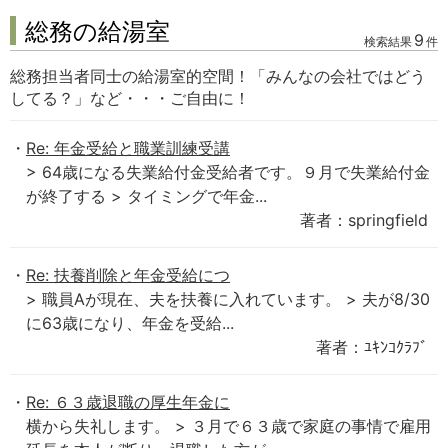
総務の給湯室
9
検索結果
件
総務担当者同士の給湯室的空間！「みんなの会社ではどう
してる？」など・・・ご自由に！
Re: 年金受給と職業訓練受講
> 64歳になる失業給付金受給者です。９月で失業給付金
が終了する > タイミングで年金...
著者：springfield
Re: 扶養削除と年金受給につ
> 職員Aが現在、夫を扶養に入れています。 > 夫が8/30
に63歳になり、年金を受給...
著者：ﾕｷﾝｺｸﾗﾌﾞ
Re: ６３歳退職の厚生年金に
横から失礼します。 > ３月で６３歳で家庭の事情で雇用