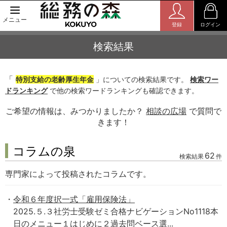
メニュー
登録
ログイン
検索結果
「
特別支給の老齢厚生年金
」についての検索結果です。
検索ワー
ドランキング
で他の検索ワードランキングも確認できます。
ご希望の情報は、みつかりましたか？
相談の広場
で質問で
きます！
コラムの泉
62
検索結果
件
専門家によって投稿されたコラムです。
令和６年度択一式「雇用保険法」
2025.５.３社労士受験ゼミ合格ナビゲーションNo1118本
日のメニュー１はじめに２過去問ベース選...