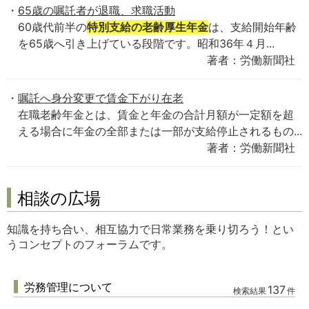
65歳の嘱託者が退職、求職活動
60歳代前半の
特別支給の老齢厚生年金
は、支給開始年齢
を65歳へ引き上げている段階です。昭和36年４月...
著者：労働新聞社
嘱託へ身分変更で賃金下がり在老
在職老齢年金とは、賃金と年金の合計月額が一定額を超
える場合に年金の全部または一部が支給停止されるもの...
著者：労働新聞社
相談の広場
知識を持ち合い、相互協力で日常業務を乗り切ろう！とい
うコンセプトのフォーラムです。
労務管理について
137
検索結果
件