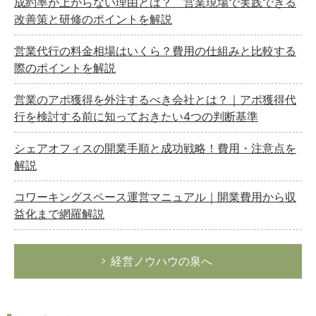
成約率が上がらない理由とは？ 営業現場で実践できる
改善策と研修のポイントを解説
営業代行の料金相場はいくら？費用の仕組みと比較する
際のポイントを解説
営業のアポ獲得を外注するべき会社とは？｜アポ獲得代
行を検討する前に知っておきたい4つの判断基準
シェアオフィスの開業手順と成功戦略！費用・注意点を
解説
コワーキングスペース運営マニュアル｜開業費用から収
益化まで網羅解説
経営ノウハウの泉へ