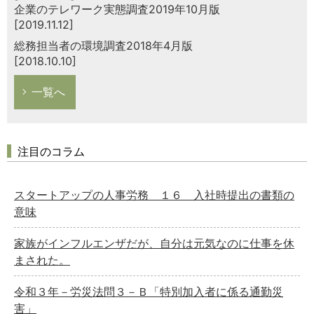
企業のテレワーク実態調査2019年10月版
[2019.11.12]
総務担当者の環境調査2018年4月版
[2018.10.10]
一覧へ
注目のコラム
スタートアップの人事労務 １６ 入社時提出の書類の
意味
家族がインフルエンザだが、自分は元気なのに仕事を休
まされた。
令和３年－労災法問３－Ｂ「特別加入者に係る通勤災
害」