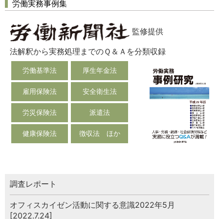
労働実務事例集
監修提供
法解釈から実務処理までのＱ＆Ａを分類収録
労働基準法
厚生年金法
雇用保険法
安全衛生法
労災保険法
派遣法
健康保険法
徴収法 ほか
調査レポート
オフィスカイゼン活動に関する意識2022年5月
[2022.7.24]