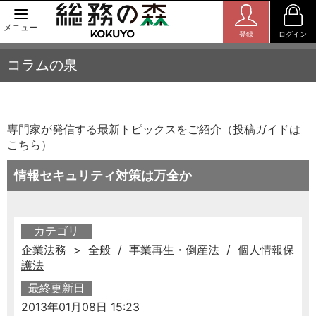
メニュー
登録
ログイン
コラムの泉
専門家が発信する最新トピックスをご紹介（投稿ガイドは
こちら
）
情報セキュリティ対策は万全か
カテゴリ
企業法務 >
全般
/
事業再生・倒産法
/
個人情報保
護法
最終更新日
2013年01月08日 15:23