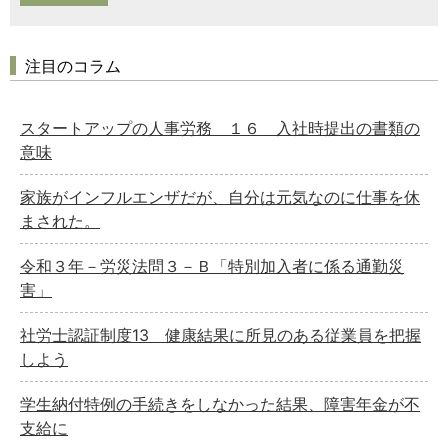
注目のコラム
スタートアップの人事労務 １６ 入社時提出の書類の
意味
家族がインフルエンザだが、自分は元気なのに仕事を休
まされた。
令和３年－労災法問３－Ｂ「特別加入者に係る通勤災
害」
社労士認証制度13 健康結果に所見のある従業員を把握
しよう
学生納付特例の手続きをしなかった結果、障害年金が不
支給に