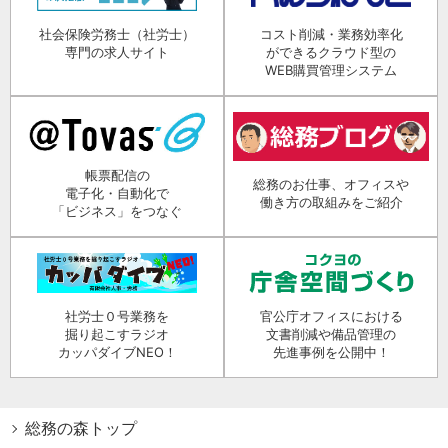
社会保険労務士（社労士）
コスト削減・業務効率化
専門の求人サイト
ができるクラウド型の
WEB購買管理システム
帳票配信の
総務のお仕事、オフィスや
電子化・自動化で
働き方の取組みをご紹介
「ビジネス」をつなぐ
社労士０号業務を
官公庁オフィスにおける
掘り起こすラジオ
文書削減や備品管理の
カッパダイブNEO！
先進事例を公開中！
総務の森トップ