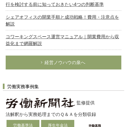
行を検討する前に知っておきたい4つの判断基準
シェアオフィスの開業手順と成功戦略！費用・注意点を
解説
コワーキングスペース運営マニュアル｜開業費用から収
益化まで網羅解説
経営ノウハウの泉へ
労働実務事例集
監修提供
法解釈から実務処理までのＱ＆Ａを分類収録
労働基準法
厚生年金法