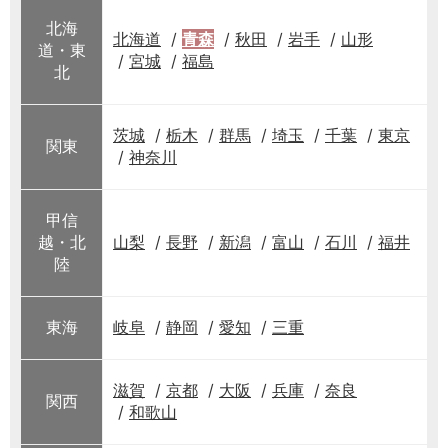
北海
北海道
青森
秋田
岩手
山形
道・東
宮城
福島
北
茨城
栃木
群馬
埼玉
千葉
東京
関東
神奈川
甲信
越・北
山梨
長野
新潟
富山
石川
福井
陸
東海
岐阜
静岡
愛知
三重
滋賀
京都
大阪
兵庫
奈良
関西
和歌山