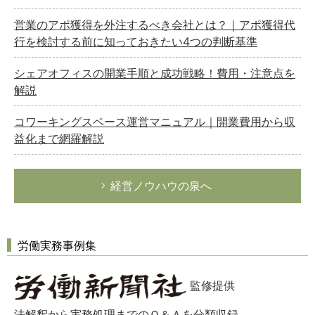
営業のアポ獲得を外注するべき会社とは？｜アポ獲得代
行を検討する前に知っておきたい4つの判断基準
シェアオフィスの開業手順と成功戦略！費用・注意点を
解説
コワーキングスペース運営マニュアル｜開業費用から収
益化まで網羅解説
経営ノウハウの泉へ
労働実務事例集
監修提供
法解釈から実務処理までのＱ＆Ａを分類収録