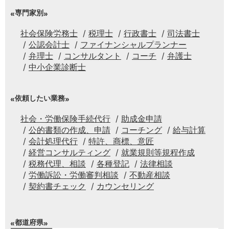
専門家別
社会保険労務士
税理士
行政書士
司法書士
公認会計士
ファイナンシャルプランナー
弁理士
コンサルタント
コーチ
弁護士
中小企業診断士
依頼したい業務
社会・労働保険手続代行
助成金申請
公的書類の作成、申請
コーチング
給与計算
会計処理代行
特許、商標、意匠
経営コンサルティング
就業規則等規程作成
税務代理、相談
各種登記
法律相談
労働訴訟・労働審判相談
不動産相談
契約書チェック
カウンセリング
都道府県