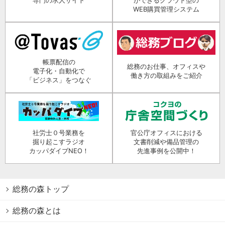
WEB購買管理システム
帳票配信の
総務のお仕事、オフィスや
電子化・自動化で
働き方の取組みをご紹介
「ビジネス」をつなぐ
社労士０号業務を
官公庁オフィスにおける
掘り起こすラジオ
文書削減や備品管理の
カッパダイブNEO！
先進事例を公開中！
総務の森トップ
総務の森とは