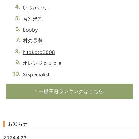
いつかいり
ﾕｷﾝｺｸﾗﾌﾞ
booby
村の長老
hitokoto2008
オレンジｃｕｂｅ
Srspecialist
一般王冠ランキングはこちら
お知らせ
2024.4.22