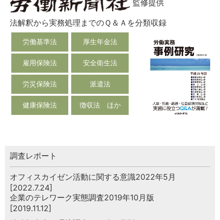
監修提供
法解釈から実務処理までのＱ＆Ａを分類収録
労働基準法
厚生年金法
雇用保険法
安全衛生法
労災保険法
派遣法
健康保険法
徴収法 ほか
調査レポート
オフィスカイゼン活動に関する意識2022年5月
[2022.7.24]
企業のテレワーク実態調査2019年10月版
[2019.11.12]