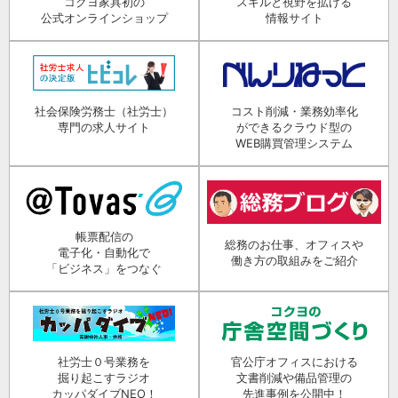
コクヨ家具初の
スキルと視野を拡げる
公式オンラインショップ
情報サイト
社会保険労務士（社労士）
コスト削減・業務効率化
専門の求人サイト
ができるクラウド型の
WEB購買管理システム
帳票配信の
総務のお仕事、オフィスや
電子化・自動化で
働き方の取組みをご紹介
「ビジネス」をつなぐ
社労士０号業務を
官公庁オフィスにおける
掘り起こすラジオ
文書削減や備品管理の
カッパダイブNEO！
先進事例を公開中！