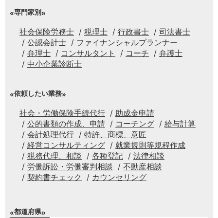
専門家別
社会保険労務士
税理士
行政書士
司法書士
公認会計士
ファイナンシャルプランナー
弁理士
コンサルタント
コーチ
弁護士
中小企業診断士
依頼したい業務
社会・労働保険手続代行
助成金申請
公的書類の作成、申請
コーチング
給与計算
会計処理代行
特許、商標、意匠
経営コンサルティング
就業規則等規程作成
税務代理、相談
各種登記
法律相談
労働訴訟・労働審判相談
不動産相談
契約書チェック
カウンセリング
都道府県