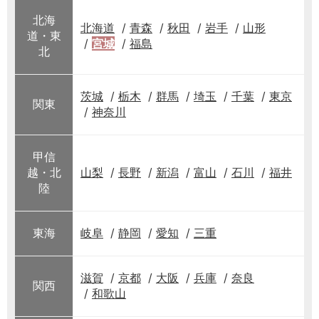
北海
北海道
青森
秋田
岩手
山形
道・東
宮城
福島
北
茨城
栃木
群馬
埼玉
千葉
東京
関東
神奈川
甲信
越・北
山梨
長野
新潟
富山
石川
福井
陸
東海
岐阜
静岡
愛知
三重
滋賀
京都
大阪
兵庫
奈良
関西
和歌山