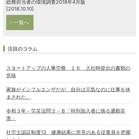
総務担当者の環境調査2018年4月版
[2018.10.10]
一覧へ
注目のコラム
スタートアップの人事労務 １６ 入社時提出の書類の
意味
家族がインフルエンザだが、自分は元気なのに仕事を休
まされた。
令和３年－労災法問３－Ｂ「特別加入者に係る通勤災
害」
社労士認証制度13 健康結果に所見のある従業員を把握