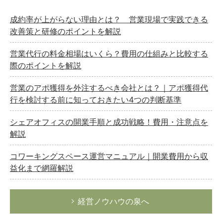
成約率が上がらない理由とは？ 営業現場で実践できる
改善策と研修のポイントを解説
営業代行の料金相場はいくら？費用の仕組みと比較する
際のポイントを解説
営業のアポ獲得を外注するべき会社とは？｜アポ獲得代
行を検討する前に知っておきたい4つの判断基準
シェアオフィスの開業手順と成功戦略！費用・注意点を
解説
コワーキングスペース運営マニュアル｜開業費用から収
益化まで網羅解説
経営ノウハウの泉へ