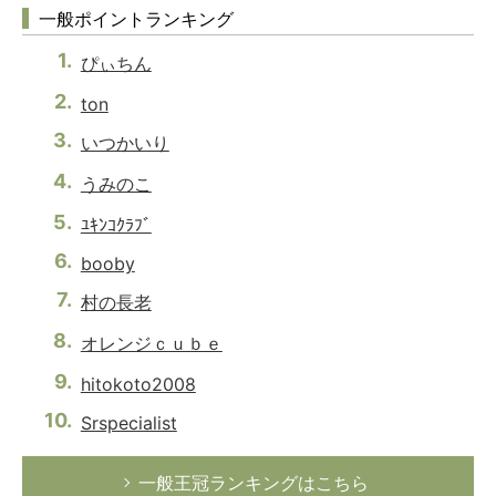
一般ポイントランキング
ぴぃちん
ton
いつかいり
うみのこ
ﾕｷﾝｺｸﾗﾌﾞ
booby
村の長老
オレンジｃｕｂｅ
hitokoto2008
Srspecialist
一般王冠ランキングはこちら