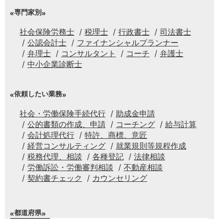
専門家別
社会保険労務士
税理士
行政書士
司法書士
公認会計士
ファイナンシャルプランナー
弁理士
コンサルタント
コーチ
弁護士
中小企業診断士
依頼したい業務
社会・労働保険手続代行
助成金申請
公的書類の作成、申請
コーチング
給与計算
会計処理代行
特許、商標、意匠
経営コンサルティング
就業規則等規程作成
税務代理、相談
各種登記
法律相談
労働訴訟・労働審判相談
不動産相談
契約書チェック
カウンセリング
都道府県