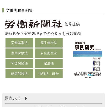
労働実務事例集
監修提供
法解釈から実務処理までのＱ＆Ａを分類収録
労働基準法
厚生年金法
雇用保険法
安全衛生法
労災保険法
派遣法
健康保険法
徴収法 ほか
調査レポート