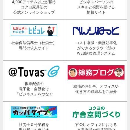
4,000アイテム以上が揃う
ビジネスパーソンの
コクヨ家具初の
スキルと視野を拡げる
公式オンラインショップ
情報サイト
社会保険労務士（社労士）
コスト削減・業務効率化
専門の求人サイト
ができるクラウド型の
WEB購買管理システム
帳票配信の
総務のお仕事、オフィスや
電子化・自動化で
働き方の取組みをご紹介
「ビジネス」をつなぐ
社労士０号業務を
官公庁オフィスにおける
掘り起こすラジオ
文書削減や備品管理の