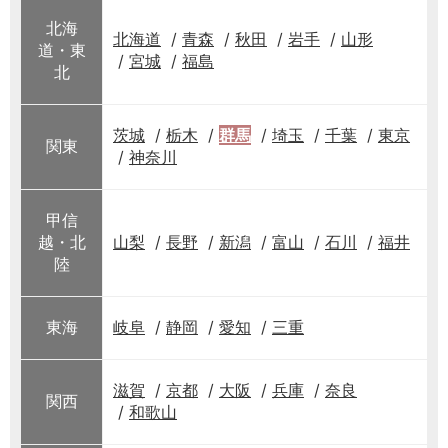
北海
北海道
青森
秋田
岩手
山形
道・東
宮城
福島
北
茨城
栃木
群馬
埼玉
千葉
東京
関東
神奈川
甲信
越・北
山梨
長野
新潟
富山
石川
福井
陸
東海
岐阜
静岡
愛知
三重
滋賀
京都
大阪
兵庫
奈良
関西
和歌山