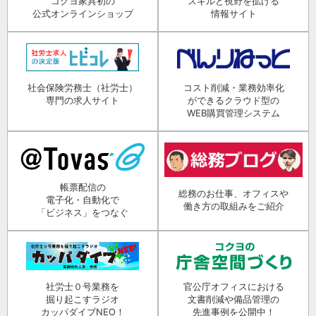
コクヨ家具初の
スキルと視野を拡げる
公式オンラインショップ
情報サイト
社会保険労務士（社労士）
コスト削減・業務効率化
専門の求人サイト
ができるクラウド型の
WEB購買管理システム
帳票配信の
総務のお仕事、オフィスや
電子化・自動化で
働き方の取組みをご紹介
「ビジネス」をつなぐ
社労士０号業務を
官公庁オフィスにおける
掘り起こすラジオ
文書削減や備品管理の
カッパダイブNEO！
先進事例を公開中！