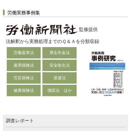
労働実務事例集
監修提供
法解釈から実務処理までのＱ＆Ａを分類収録
労働基準法
厚生年金法
雇用保険法
安全衛生法
労災保険法
派遣法
健康保険法
徴収法 ほか
調査レポート