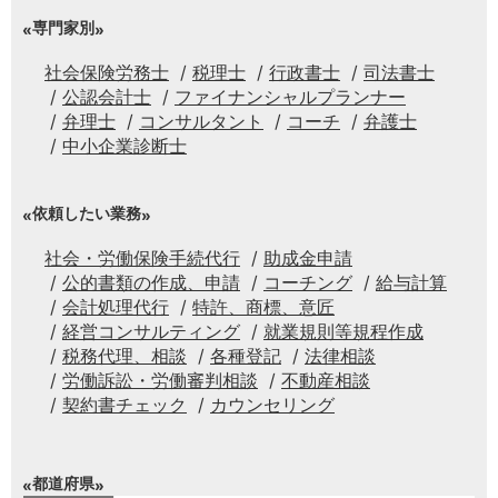
専門家別
社会保険労務士
税理士
行政書士
司法書士
公認会計士
ファイナンシャルプランナー
弁理士
コンサルタント
コーチ
弁護士
中小企業診断士
依頼したい業務
社会・労働保険手続代行
助成金申請
公的書類の作成、申請
コーチング
給与計算
会計処理代行
特許、商標、意匠
経営コンサルティング
就業規則等規程作成
税務代理、相談
各種登記
法律相談
労働訴訟・労働審判相談
不動産相談
契約書チェック
カウンセリング
都道府県