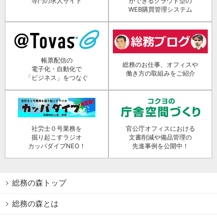
専門の求人サイト
ができるクラウド型の
WEB購買管理システム
帳票配信の
総務のお仕事、オフィスや
電子化・自動化で
働き方の取組みをご紹介
「ビジネス」をつなぐ
社労士０号業務を
官公庁オフィスにおける
掘り起こすラジオ
文書削減や備品管理の
カッパダイブNEO！
先進事例を公開中！
総務の森トップ
総務の森とは