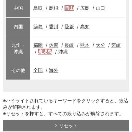
中国
鳥取
島根
岡山
広島
山口
四国
徳島
香川
愛媛
高知
九州・
福岡
佐賀
長崎
熊本
大分
宮崎
沖縄
鹿児島
沖縄
その他
全国
海外
※ハイライトされているキーワードをクリックすると、絞込
みが解除されます。
※リセットを押すと、すべての絞り込みが解除されます。
リセット