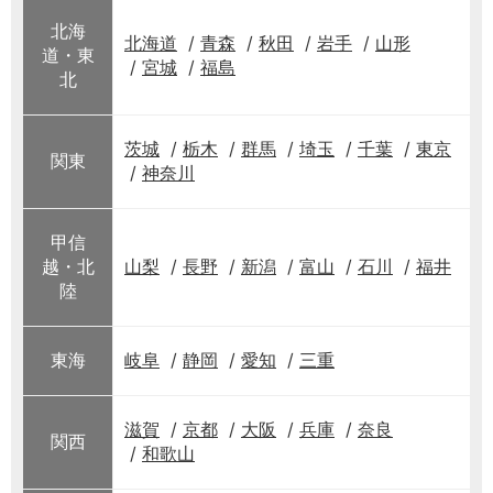
北海
北海道
青森
秋田
岩手
山形
道・東
宮城
福島
北
茨城
栃木
群馬
埼玉
千葉
東京
関東
神奈川
甲信
越・北
山梨
長野
新潟
富山
石川
福井
陸
東海
岐阜
静岡
愛知
三重
滋賀
京都
大阪
兵庫
奈良
関西
和歌山