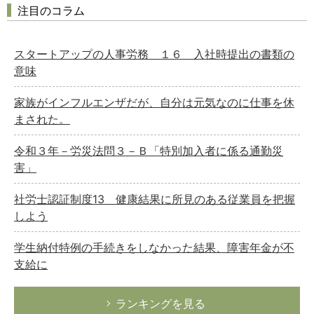
注目のコラム
スタートアップの人事労務 １６ 入社時提出の書類の
意味
家族がインフルエンザだが、自分は元気なのに仕事を休
まされた。
令和３年－労災法問３－Ｂ「特別加入者に係る通勤災
害」
社労士認証制度13 健康結果に所見のある従業員を把握
しよう
学生納付特例の手続きをしなかった結果、障害年金が不
支給に
ランキングを見る