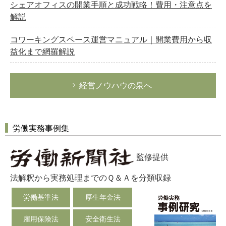
シェアオフィスの開業手順と成功戦略！費用・注意点を
解説
コワーキングスペース運営マニュアル｜開業費用から収
益化まで網羅解説
経営ノウハウの泉へ
労働実務事例集
監修提供
法解釈から実務処理までのＱ＆Ａを分類収録
労働基準法
厚生年金法
雇用保険法
安全衛生法