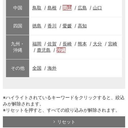
中国
鳥取
島根
岡山
広島
山口
四国
徳島
香川
愛媛
高知
九州・
福岡
佐賀
長崎
熊本
大分
宮崎
沖縄
鹿児島
沖縄
その他
全国
海外
※ハイライトされているキーワードをクリックすると、絞込
みが解除されます。
※リセットを押すと、すべての絞り込みが解除されます。
リセット