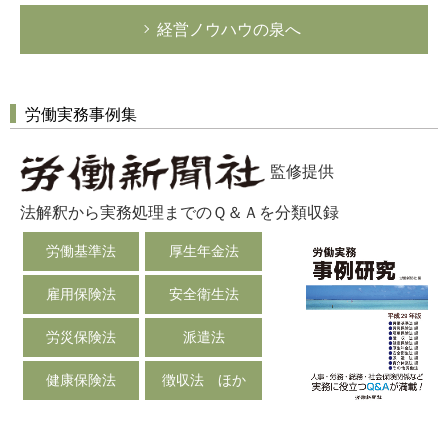
経営ノウハウの泉へ
労働実務事例集
監修提供
法解釈から実務処理までのＱ＆Ａを分類収録
労働基準法
厚生年金法
雇用保険法
安全衛生法
労災保険法
派遣法
健康保険法
徴収法 ほか