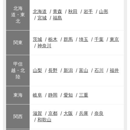
北海
北海道
青森
秋田
岩手
山形
道・東
宮城
福島
北
茨城
栃木
群馬
埼玉
千葉
東京
関東
神奈川
甲信
越・北
山梨
長野
新潟
富山
石川
福井
陸
東海
岐阜
静岡
愛知
三重
滋賀
京都
大阪
兵庫
奈良
関西
和歌山