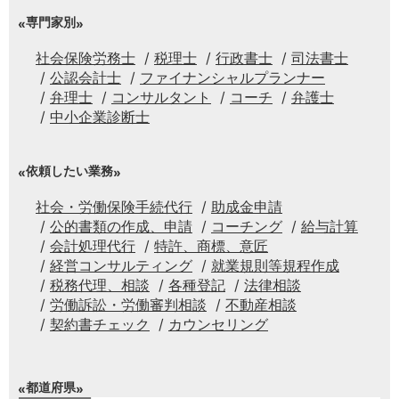
専門家別
社会保険労務士
税理士
行政書士
司法書士
公認会計士
ファイナンシャルプランナー
弁理士
コンサルタント
コーチ
弁護士
中小企業診断士
依頼したい業務
社会・労働保険手続代行
助成金申請
公的書類の作成、申請
コーチング
給与計算
会計処理代行
特許、商標、意匠
経営コンサルティング
就業規則等規程作成
税務代理、相談
各種登記
法律相談
労働訴訟・労働審判相談
不動産相談
契約書チェック
カウンセリング
都道府県