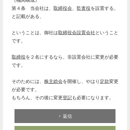
（機関構成）
第４条 当会社は、
取締役会
、
監査役
を設置する。
と記載がある、
ということは、御社は
取締役会設置会社
ということ
です。
取締役
を２名にするなら、非設置会社に変更が必要
です。
そのためには、
株主総会
を開催し、やはり
定款
変更
が必要です。
もちろん、その後に変更
登記
も必要になります。
返信