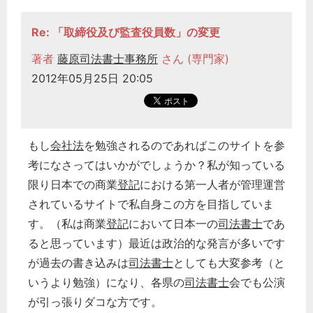
Re: 「取締役及び監査役員数」の変更
著者
藤原司法書士事務所
さん (専門家)
2012年05月25日 20:05
もし
会社法
を勉強されるのであればこのサイトを参
考になさってはいかがでしょうか？私が知っている
限り日本での商業
登記
における第一人者が管理運営
されているサイトで私自身この方を目指していま
す。（私は商業
登記
において日本一の
司法書士
であ
ると思っています）最近は政治的な発言が多いです
が過去の書き込みは
司法書士
としても大変参考（と
いうより勉強）になり、各県の
司法書士
会でも公演
が引っ張りダコな方です。