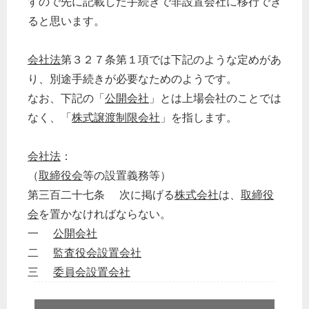
すので先に記載した手続きで非設置会社に移行でき
ると思います。
会社法
第３２７条第１項では下記のような定めがあ
り、別途手続きが必要なためのようです。
なお、下記の「
公開会社
」とは上場会社のことでは
なく、「
株式譲渡制限会社
」を指します。
会社法
：
（
取締役会
等の設置義務等）
第三百二十七条 次に掲げる
株式会社
は、
取締役
会
を置かなければならない。
一
公開会社
二
監査役会設置会社
三
委員会設置会社