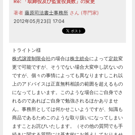
Re: 「取締役及び監査役員数」の変更
経営の知恵
著者
藤原司法書士事務所
さん (専門家)
総務の給湯室
2012年05月23日 17:04
秘書のノウハウ
次へ
トライトン様
株式譲渡制限会社
の場合は
株主総会
によって
定款
変
更で可能ですが、そうでない場合大変申し訳ないの
ですが、個々の事情によっても異なりますしこれ以
上のアドバイスは正直無料相談の範囲を超えるもの
になってしまいます。このような場合にご自身でさ
れるのであればご自身で勉強されるほかありませ
ん。事務所としては何かせこいようですが、知識も
商品であるためこのような取り扱いになってしまい
ますことお詫びいたします。（その他の質問でも手
続きに関する質問には基本的にお答えしておりませ