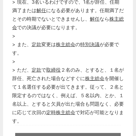
> 現在、3名いるわけですので、1名が辞任、任期
満了または
解任
になる必要があります。任期満了だ
とその時期でないとできませんし、
解任
なら
株主総
会
での決議が必要になります。
>
> また、
定款
変更は
株主総会
の
特別決議
が必要で
す。
>
> ただ、
定款
で
取締役
２名のみ、とすると、１名が
辞任、死亡された場合などすぐに
株主総会
を開催し
て１名選任する必要が出てきます。従って、２名と
限定するのではなく、例えば、５名以内、とか、１
名以上、とすると欠員が出た場合も問題なく、必要
に応じて次回の
定時株主総会
で対応が可能となりま
す。