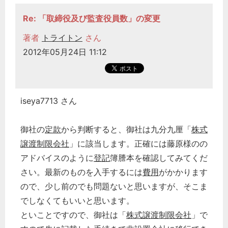
Re: 「取締役及び監査役員数」の変更
著者
トライトン
さん
2012年05月24日 11:12
iseya7713 さん
御社の
定款
から判断すると、御社は九分九厘「
株式
譲渡制限会社
」に該当します。正確には藤原様のの
アドバイスのように
登記
簿謄本を確認してみてくだ
さい。最新のものを入手するには
費用
がかかります
ので、少し前のでも問題ないと思いますが、そこま
でしなくてもいいと思います。
といことですので、御社は「
株式譲渡制限会社
」で