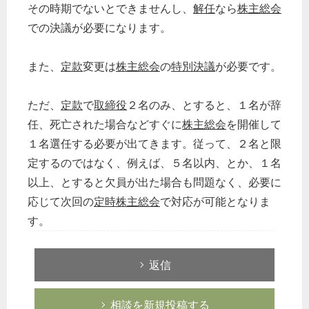
その時期でないとできませんし、
解任
なら
株主総会
での決議が必要になります。
また、
定款
変更は
株主総会
の
特別決議
が必要です。
ただ、
定款
で
取締役
２名のみ、とすると、１名が辞
任、死亡された場合などすぐに
株主総会
を開催して
１名選任する必要が出てきます。従って、２名と限
定するのではなく、例えば、５名以内、とか、１名
以上、とすると欠員が出た場合も問題なく、必要に
応じて次回の
定時株主総会
で対応が可能となりま
す。
返信
相談を新規投稿する