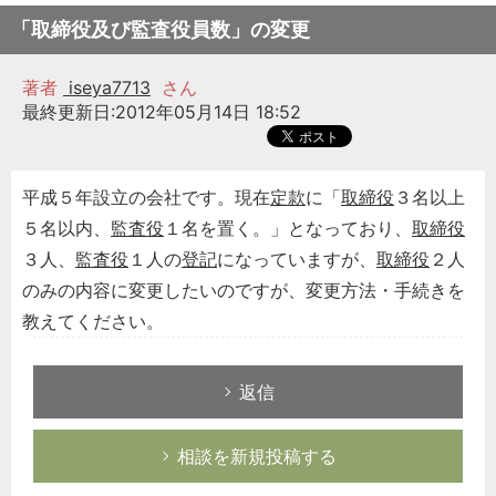
「取締役及び監査役員数」の変更
著者
iseya7713
さん
最終更新日:2012年05月14日 18:52
平成５年設立の会社です。現在
定款
に「
取締役
３名以上
５名以内、
監査役
１名を置く。」となっており、
取締役
３人、
監査役
１人の
登記
になっていますが、
取締役
２人
のみの内容に変更したいのですが、変更方法・手続きを
教えてください。
返信
相談を新規投稿する