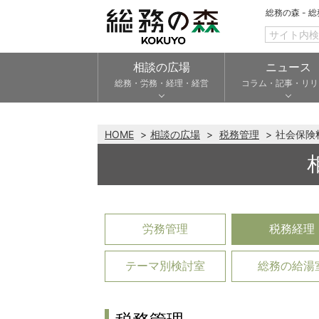
総務の森 - 
相談の広場
ニュース
総務・労務・経理・経営
コラム・記事・リリ
HOME
相談の広場
税務管理
社会保険
労務管理
税務経理
テーマ別検討室
総務の給湯