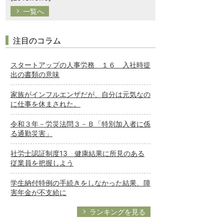
一覧へ
注目のコラム
スタートアップの人事労務 １６ 入社時提
出の書類の意味
家族がインフルエンザだが、自分は元気なの
に仕事を休まされた。
令和３年－労災法問３－Ｂ「特別加入者に係
る通勤災害」
社労士認証制度13 健康結果に所見のある
従業員を把握しよう
学生納付特例の手続きをしなかった結果、障
害年金が不支給に
ランキングを見る