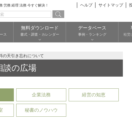
ヘルプ
サイトマップ
総務 労務 経理 法務 今すぐ解決！
無料ダウンロード
データベース
ース
書式・調査・カレンダー
事例・ランキング
社労
料の天引き忘れについて
相談の広場
企業法務
経営の知恵
室
秘書のノウハウ