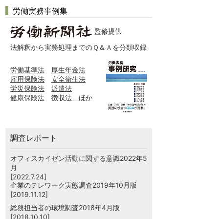
労働実務事例集
監修提供
法解釈から実務処理までのＱ＆Ａを分類収録
労働基準法
厚生年金法
雇用保険法
安全衛生法
労災保険法
派遣法
健康保険法
徴収法 ほか
調査レポート
オフィスカイゼン活動に関する意識2022年5
月
[2022.7.24]
企業のテレワーク実態調査2019年10月版
[2019.11.12]
総務担当者の環境調査2018年4月版
[2018.10.10]