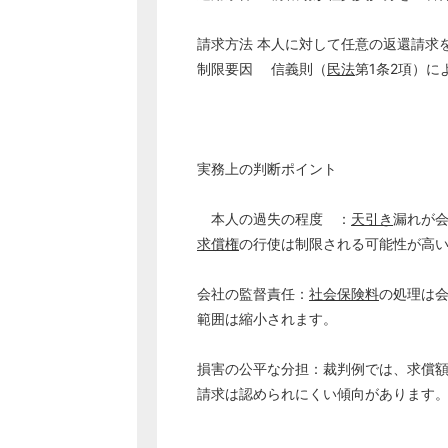
請求方法 本人に対して任意の返還請求
制限要因 信義則（
民法
第1条2項）
実務上の判断ポイント
本人の過失の程度 ：
天引き
漏れが
求償権
の行使は制限される可能性が高
会社の監督責任：
社会保険料
の処理は
範囲は縮小されます。
損害の公平な分担：裁判例では、求償額
請求は認められにくい傾向があります