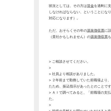
状況としては、その方は
賃金
を過剰に
しなければならない、ということにな
対応になります）。
ただ、おそらくその年の
源泉徴収票
に
（貴社かもしれません）の
源泉徴収票
> ご相談させてください。
>
> 社員より相談がありました。
> ２年前まで勤務していた前職場より
たため、振込指示があったとのことで
> ＡＩで調べてみると、「前職場の支
た。
>
> 皆様の見解をお聞かせいただけると