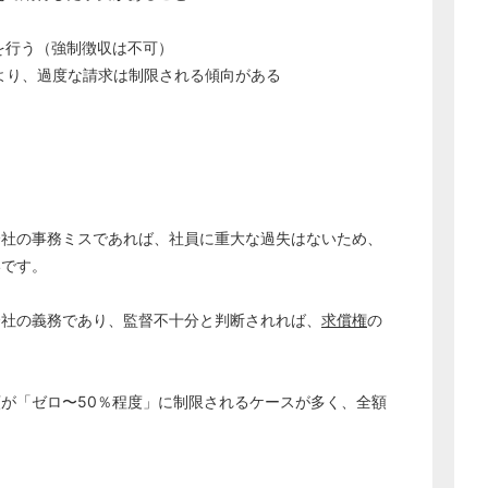
を行う（強制徴収は不可）
により、過度な請求は制限される傾向がある
会社の事務ミスであれば、社員に重大な過失はないため、
いです。
会社の義務であり、監督不十分と判断されれば、
求償権
の
が「ゼロ〜50％程度」に制限されるケースが多く、全額
。