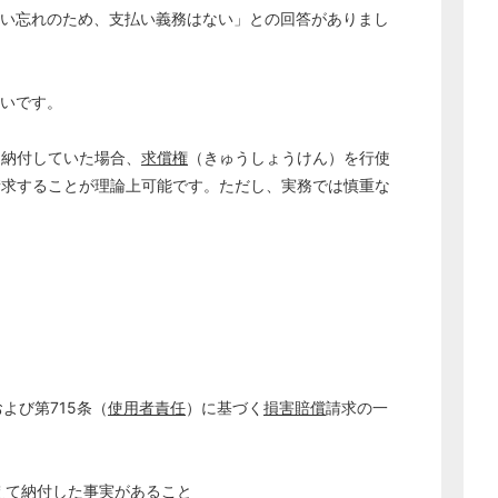
払い忘れのため、支払い義務はない」との回答がありまし
幸いです。
て納付していた場合、
求償権
（きゅうしょうけん）を行使
請求することが理論上可能です。ただし、実務では慎重な
よび第715条（
使用者責任
）に基づく
損害賠償
請求の一
えて納付した事実があること