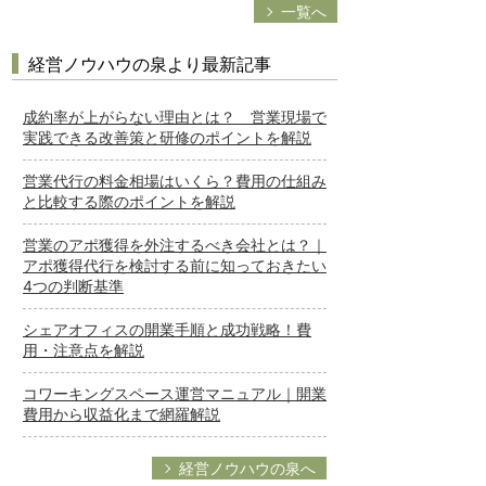
一覧へ
経営ノウハウの泉より最新記事
成約率が上がらない理由とは？ 営業現場で
実践できる改善策と研修のポイントを解説
営業代行の料金相場はいくら？費用の仕組み
と比較する際のポイントを解説
営業のアポ獲得を外注するべき会社とは？｜
アポ獲得代行を検討する前に知っておきたい
4つの判断基準
シェアオフィスの開業手順と成功戦略！費
用・注意点を解説
コワーキングスペース運営マニュアル｜開業
費用から収益化まで網羅解説
経営ノウハウの泉へ