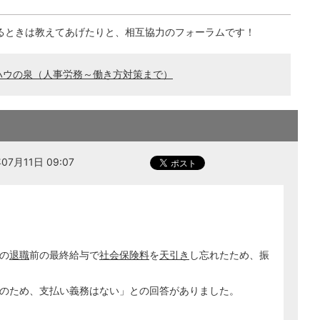
るときは教えてあげたりと、相互協力のフォーラムです！
ハウの泉（人事労務～働き方対策まで）
7月11日 09:07
の
退職
前の最終給与で
社会保険料
を
天引き
し忘れたため、振
のため、支払い義務はない」との回答がありました。