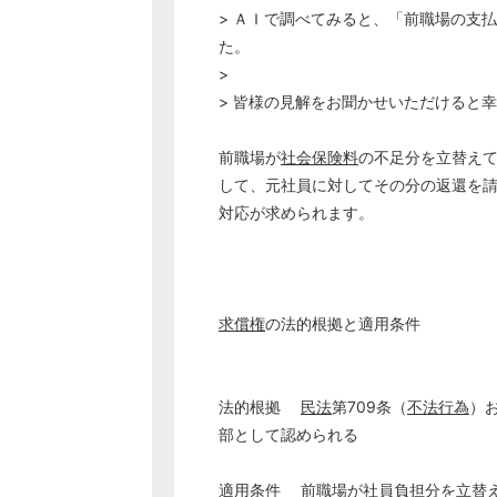
> ＡＩで調べてみると、「前職場の支
た。
>
> 皆様の見解をお聞かせいただけると
前職場が
社会保険料
の不足分を立替え
して、元社員に対してその分の返還を
対応が求められます。
求償権
の法的根拠と適用条件
法的根拠
民法
第709条（
不法行為
）お
部として認められる
適用条件 前職場が社員負担分を立替