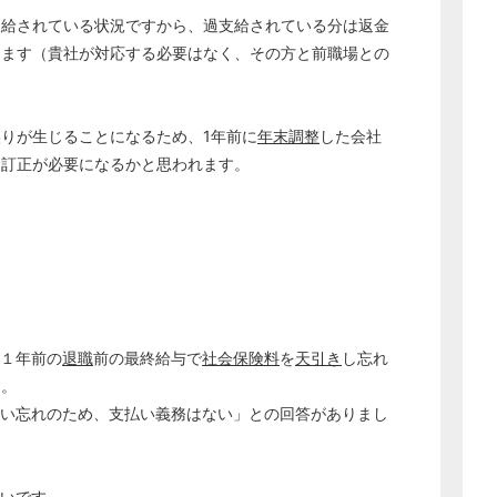
支給されている状況ですから、過支給されている分は返金
ります（貴社が対応する必要はなく、その方と前職場との
誤りが生じることになるため、1年前に
年末調整
した会社
も訂正が必要になるかと思われます。
、１年前の
退職
前の最終給与で
社会保険料
を
天引き
し忘れ
どのカテゴリーに投稿しますか？
選択してください
す。
払い忘れのため、支払い義務はない」との回答がありまし
労務管理
税務経理
企業法務
幸いです。