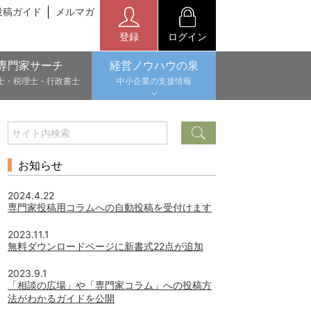
投稿ガイド
メルマガ
登録
ログイン
専門家サーチ
経営ノウハウの泉
士・税理士・行政書士
中小企業の支援情報
お知らせ
2024.4.22
専門家投稿用コラムへの自動投稿を受付けます
2023.11.1
無料ダウンロードページに新書式22点が追加
2023.9.1
「相談の広場」や「専門家コラム」への投稿方
法がわかるガイドを公開