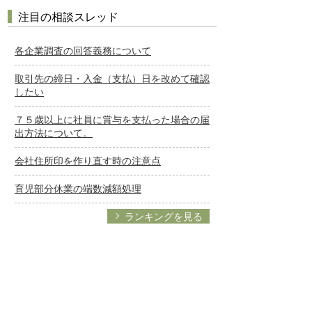
注目の相談スレッド
各企業調査の回答義務について
取引先の締日・入金（支払）日を改めて確認
したい
７５歳以上に社員に賞与を支払った場合の届
出方法について。
会社住所印を作り直す時の注意点
育児部分休業の端数減額処理
ランキングを見る