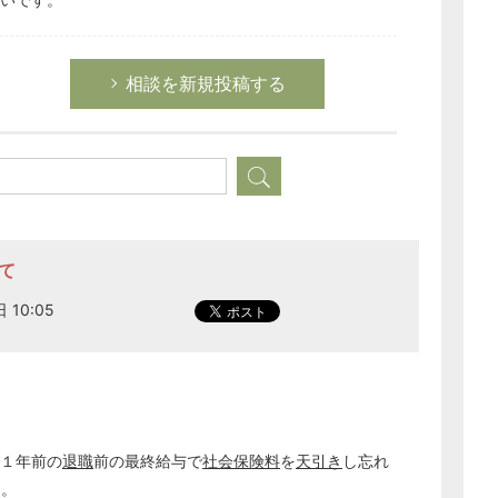
経営の知恵
総務の給湯室
相談を新規投稿する
秘書のノウハウ
次へ
て
 10:05
、１年前の
退職
前の最終給与で
社会保険料
を
天引き
し忘れ
す。