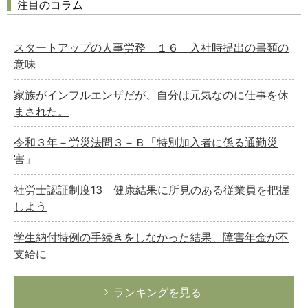
注目のコラム
スタートアップの人事労務 １６ 入社時提出の書類の
意味
家族がインフルエンザだが、自分は元気なのに仕事を休
まされた。
令和３年－労災法問３－Ｂ「特別加入者に係る通勤災
害」
社労士認証制度13 健康結果に所見のある従業員を把握
しよう
学生納付特例の手続きをしなかった結果、障害年金が不
支給に
ランキングを見る