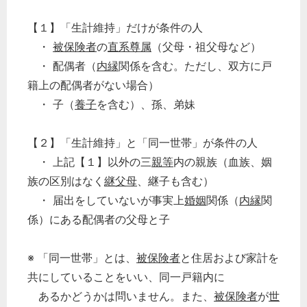
【１】「生計維持」だけが条件の人
・
被保険者
の
直系尊属
（父母・祖父母など）
・ 配偶者（
内縁
関係を含む。ただし、双方に戸
籍上の配偶者がない場合）
・ 子（
養子
を含む）、孫、弟妹
【２】「生計維持」と「同一世帯」が条件の人
・ 上記【１】以外の三
親等
内の親族（血族、姻
族の区別はなく
継父母
、継子も含む）
・ 届出をしていないが事実上
婚姻
関係（
内縁
関
係）にある配偶者の父母と子
※ 「同一世帯」とは、
被保険者
と住居および家計を
共にしていることをいい、同一戸籍内に
あるかどうかは問いません。また、
被保険者
が
世