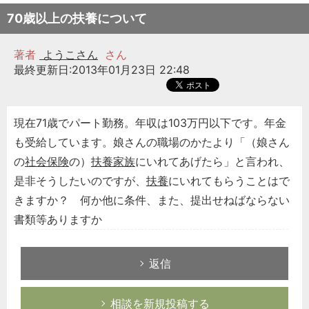
70歳以上の扶養について
著者
ようこさん
さん
最終更新日:2013年01月23日 22:48
現在71歳でパート勤務。年収は103万円以下です。年金
も受給しています。娘さんの職場のかたより「（娘さん
の
社会保険
の）
扶養家族
にいれてあげたら」と言われ、
是非そうしたいのですが、
扶養
にいれてもらうことはで
きますか？ 何か他に条件、また、提出せねばならない
書類等ありますか
返信
相談を新規投稿する