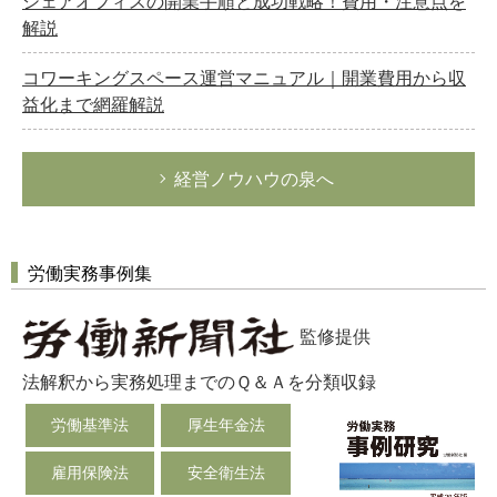
シェアオフィスの開業手順と成功戦略！費用・注意点を
解説
コワーキングスペース運営マニュアル｜開業費用から収
益化まで網羅解説
経営ノウハウの泉へ
労働実務事例集
監修提供
法解釈から実務処理までのＱ＆Ａを分類収録
労働基準法
厚生年金法
雇用保険法
安全衛生法