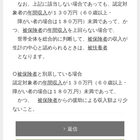
なお、上記に該当しない場合であっても、認定対
象者の
年間収入
が１３０万円（６０歳以上・
障がい者の場合は１８０万円）未満であって、か
つ、
被保険者
の
年間収入
を上回らない場合で、
世帯全体を総合的に判断して、
被保険者
の収入が
生計の中心と認められるときは、
被扶養者
となります。
○
被保険者
と別居している場合
認定対象者の
年間収入
が１３０万円（６０歳以上・
障がい者の場合は１８０万,円）未満であって、
かつ、
被保険者
からの援助による収入額より少
ないこと。
返信
どのカテゴリーに投稿しますか？