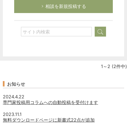
選択してください
相談を新規投稿する
労務管理
税務経理
企業法務
経営の知恵
総務の給湯室
秘書のノウハウ
1～2
(2件中)
次へ
お知らせ
2024.4.22
専門家投稿用コラムへの自動投稿を受付けます
2023.11.1
無料ダウンロードページに新書式22点が追加