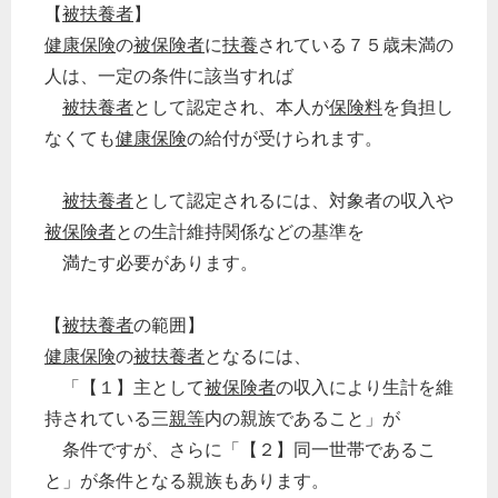
【
被扶養者
】
健康保険
の
被保険者
に
扶養
されている７５歳未満の
人は、一定の条件に該当すれば
被扶養者
として認定され、本人が
保険料
を負担し
なくても
健康保険
の給付が受けられます。
被扶養者
として認定されるには、対象者の収入や
被保険者
との生計維持関係などの基準を
満たす必要があります。
【
被扶養者
の範囲】
健康保険
の
被扶養者
となるには、
「【１】主として
被保険者
の収入により生計を維
持されている三
親等
内の親族であること」が
条件ですが、さらに「【２】同一世帯であるこ
と」が条件となる親族もあります。