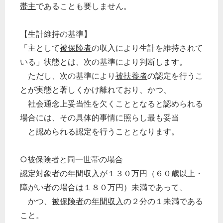
帯主
であることも要しません。
【生計維持の基準】
「主として
被保険者
の収入により生計を維持されて
いる」状態とは、次の基準により判断します。
ただし、次の基準により
被扶養者
の認定を行うこ
とが実態と著しくかけ離れており、かつ、
社会通念上妥当性を欠くこととなると認められる
場合には、その具体的事情に照らし最も妥当
と認められる認定を行うこととなります。
○
被保険者
と同一世帯の場合
認定対象者の
年間収入
が１３０万円（６０歳以上・
障がい者の場合は１８０万円）未満であって、
かつ、
被保険者
の
年間収入
の２分の１未満である
こと。