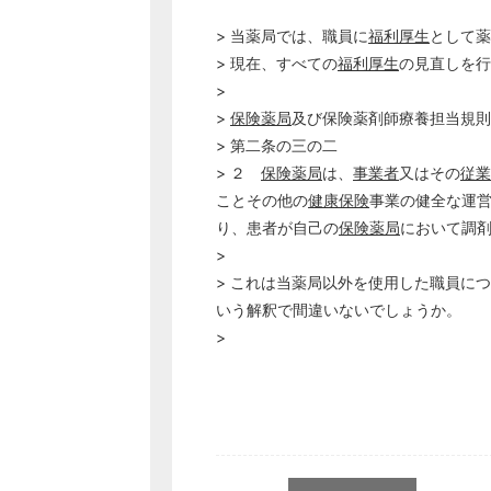
> 当薬局では、職員に
福利厚生
として薬
> 現在、すべての
福利厚生
の見直しを行
>
>
保険薬局
及び保険薬剤師療養担当規則
> 第二条の三の二
> ２
保険薬局
は、
事業者
又はその
従業
ことその他の
健康保険
事業の健全な運
り、患者が自己の
保険薬局
において調
>
> これは当薬局以外を使用した職員に
いう解釈で間違いないでしょうか。
>