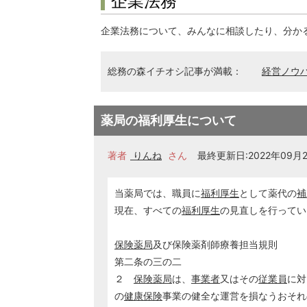
企業法務
企業法務について、みんなに相談したり、分か
総務の森イチオシ記事が満載：
経営ノウ
薬局の福利厚生について
著者
りんね
さん
最終更新日:2022年09月29
当薬局では、職員に
福利厚生
として薬代の
補
現在、すべての
福利厚生
の見直しを行ってい
保険薬局
及び保険薬剤師療養担当規則
第二条の三の二
２
保険薬局
は、
事業者
又はその
従業員
に対
の
健康保険
事業の健全な運営を損なうおそれ