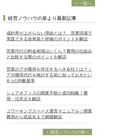
一覧へ
経営ノウハウの泉より最新記事
成約率が上がらない理由とは？ 営業現場で
実践できる改善策と研修のポイントを解説
営業代行の料金相場はいくら？費用の仕組み
と比較する際のポイントを解説
営業のアポ獲得を外注するべき会社とは？｜
アポ獲得代行を検討する前に知っておきたい
4つの判断基準
シェアオフィスの開業手順と成功戦略！費
用・注意点を解説
コワーキングスペース運営マニュアル｜開業
費用から収益化まで網羅解説
経営ノウハウの泉へ