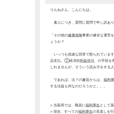
りんねさん、こんにちは。
素人につき、質問に質問で申し訳あり
「その他の
健康保険
事業の健全な運営
ょうか？
いっつも拙速な回答で怒られています
品支払、➁経済的
利益供与
、の手段を
しれませんが、そういう読み方をする
であれば、法？の趣旨からは、
福利
する法益も何なのだろうかと。。。
> 当薬局では、職員に
福利厚生
として薬
> 現在、すべての
福利厚生
の見直しを行