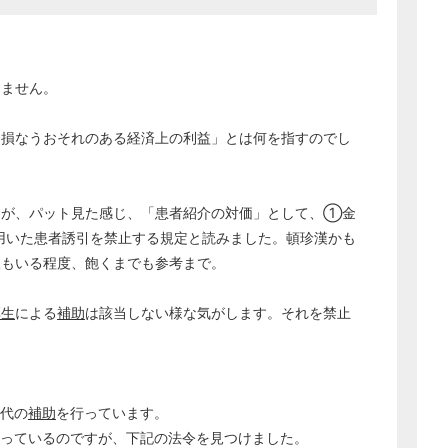
ません。
を損なうおそれのある経済上の利益」とは何を指すのでし
が、パット見た感じ、「患者紹介の対価」として、①金
用いた患者誘引を禁止する規定と読みました。頓珍漢かも
人もいる程度、飽くまでも参考まで。
厚生
による
補助
は該当しない様な気がします。それを禁止
代の
補助
を行っています。
っているのですが、下記の法令を見つけました。