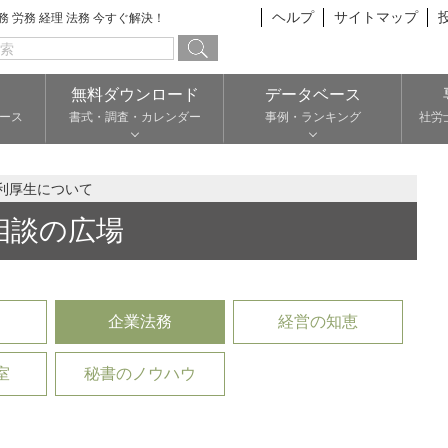
ヘルプ
サイトマップ
総務 労務 経理 法務 今すぐ解決！
無料ダウンロード
データベース
ース
書式・調査・カレンダー
事例・ランキング
社労
利厚生について
相談の広場
企業法務
経営の知恵
室
秘書のノウハウ