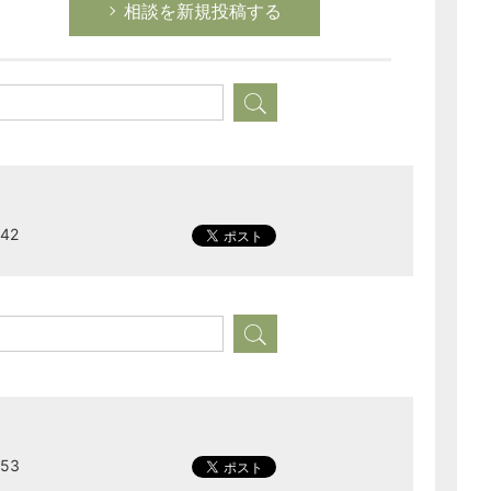
相談を新規投稿する
経営の知恵
総務の給湯室
秘書のノウハウ
次へ
42
53