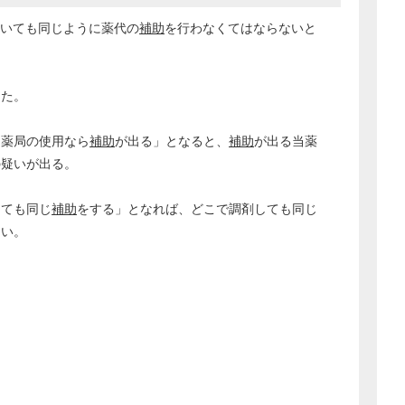
ついても同じように薬代の
補助
を行わなくてはならないと
した。
当薬局の使用なら
補助
が出る」となると、
補助
が出る当薬
の疑いが出る。
しても同じ
補助
をする」となれば、どこで調剤しても同じ
ない。