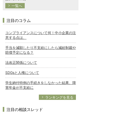
一覧へ
注目のコラム
コンプライアンスについて何！中小企業の注
意する点は、
手当を減額したり不支給にしたら減給制裁や
賠償予定になる？
法改正関係について
SDGsと人権について
学生納付特例の手続きをしなかった結果、障
害年金が不支給に
ランキングを見る
注目の相談スレッド