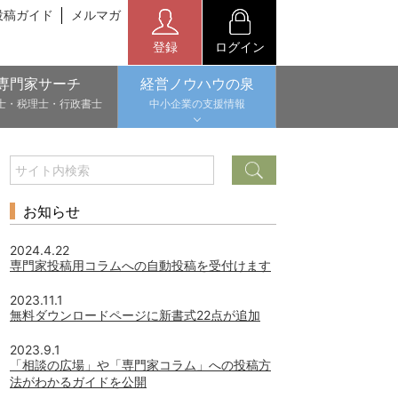
投稿ガイド
メルマガ
登録
ログイン
専門家サーチ
経営ノウハウの泉
士・税理士・行政書士
中小企業の支援情報
お知らせ
2024.4.22
専門家投稿用コラムへの自動投稿を受付けます
2023.11.1
無料ダウンロードページに新書式22点が追加
2023.9.1
「相談の広場」や「専門家コラム」への投稿方
法がわかるガイドを公開