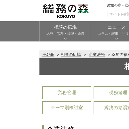
総務の森 - 
相談の広場
ニュース
総務・労務・経理・経営
コラム・記事・リリ
HOME
相談の広場
企業法務
薬局の福
労務管理
税務経理
テーマ別検討室
総務の給湯