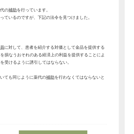
代の
補助
を行っています。
っているのですが、下記の法令を見つけました。
員
に対して、患者を紹介する対価として金品を提供する
営を損なうおそれのある経済上の利益を提供することによ
剤を受けるように誘引してはならない。
ついても同じように薬代の
補助
を行わなくてはならないと
どのカテゴリーに投稿しますか？
選択してください
労務管理
税務経理
企業法務