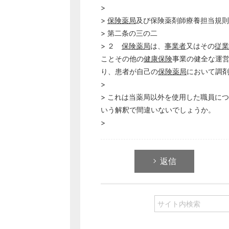
>
>
保険薬局
及び保険薬剤師療養担当規則
> 第二条の三の二
> ２
保険薬局
は、
事業者
又はその
従業
ことその他の
健康保険
事業の健全な運
り、患者が自己の
保険薬局
において調
>
> これは当薬局以外を使用した職員に
いう解釈で間違いないでしょうか。
>
返信