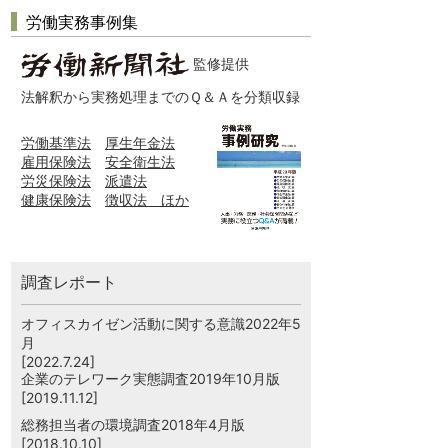
労働実務事例集
監修提供
法解釈から実務処理までのＱ＆Ａを分類収録
労働基準法
厚生年金法
雇用保険法
安全衛生法
労災保険法
派遣法
健康保険法
徴収法 ほか
調査レポート
オフィスカイゼン活動に関する意識2022年5
月
[2022.7.24]
企業のテレワーク実態調査2019年10月版
[2019.11.12]
総務担当者の環境調査2018年4月版
[2018.10.10]