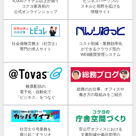
4,000アイテム以上が揃う
ビジネスパーソンの
コクヨ家具初の
スキルと視野を拡げる
公式オンラインショップ
情報サイト
社会保険労務士（社労士）
コスト削減・業務効率化
専門の求人サイト
ができるクラウド型の
WEB購買管理システム
帳票配信の
総務のお仕事、オフィスや
電子化・自動化で
働き方の取組みをご紹介
「ビジネス」をつなぐ
社労士０号業務を
官公庁オフィスにおける
掘り起こすラジオ
文書削減や備品管理の