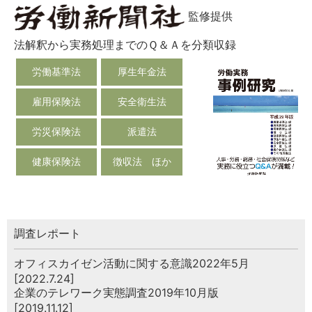
監修提供
法解釈から実務処理までのＱ＆Ａを分類収録
労働基準法
厚生年金法
雇用保険法
安全衛生法
労災保険法
派遣法
健康保険法
徴収法 ほか
調査レポート
オフィスカイゼン活動に関する意識2022年5月
[2022.7.24]
企業のテレワーク実態調査2019年10月版
[2019.11.12]