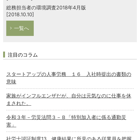
総務担当者の環境調査2018年4月版
[2018.10.10]
一覧へ
注目のコラム
スタートアップの人事労務 １６ 入社時提出の書類の
意味
家族がインフルエンザだが、自分は元気なのに仕事を休
まされた。
令和３年－労災法問３－Ｂ「特別加入者に係る通勤災
害」
社労士認証制度13 健康結果に所見のある従業員を把握