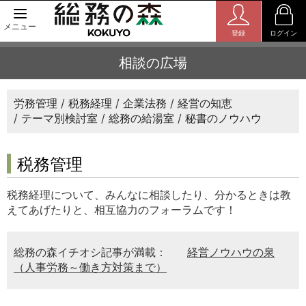
メニュー
登録
ログイン
相談の広場
労務管理
税務経理
企業法務
経営の知恵
テーマ別検討室
総務の給湯室
秘書のノウハウ
税務管理
税務経理について、みんなに相談したり、分かるときは教
えてあげたりと、相互協力のフォーラムです！
総務の森イチオシ記事が満載：
経営ノウハウの泉
（人事労務～働き方対策まで）