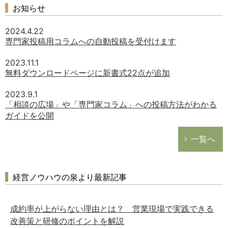
お知らせ
2024.4.22
どのカテゴリーに投稿しますか？
専門家投稿用コラムへの自動投稿を受付けます
選択してください
2023.11.1
無料ダウンロードページに新書式22点が追加
労務管理
税務経理
2023.9.1
「相談の広場」や「専門家コラム」への投稿方法がわかる
企業法務
ガイドを公開
経営の知恵
総務の給湯室
一覧へ
秘書のノウハウ
次へ
経営ノウハウの泉より最新記事
成約率が上がらない理由とは？ 営業現場で実践できる
改善策と研修のポイントを解説