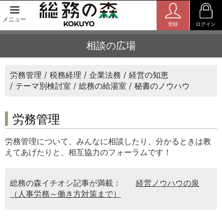
メニュー
登録
ログイン
相談の広場
労務管理
税務経理
企業法務
経営の知恵
テーマ別検討室
総務の給湯室
秘書のノウハウ
労務管理
労務管理について、みんなに相談したり、分かるときは教
えてあげたりと、相互協力のフォーラムです！
総務の森イチオシ記事が満載：
経営ノウハウの泉
（人事労務～働き方対策まで）