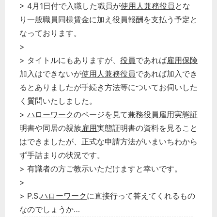
> 4月1日付で入職した職員が
使用人兼務役員
とな
り一般職員同様
賃金
に加え
役員報酬
を支払う予定と
なっております。
>
> タイトルにもありますが、
役員
であれば
雇用保険
加入はできないが
使用人兼務役員
であれば加入でき
るとありましたが手続き方法等についてお伺いした
く質問いたしました。
>
ハローワーク
のページを見て
兼務役員
雇用
実態証
明書や同居の親族
雇用
実態証明書の資料を見ること
はできましたが、正式な申請方法がいまいちわから
ず手詰まりの状況です。
> 有識者の方ご教示いただけますと幸いです。
>
> P.S.
ハローワーク
に直接行って答えてくれるもの
なのでしょうか…