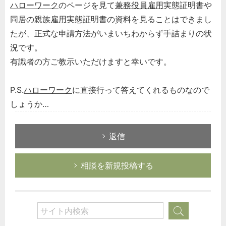
ハローワーク
のページを見て
兼務役員
雇用
実態証明書や
同居の親族
雇用
実態証明書の資料を見ることはできまし
たが、正式な申請方法がいまいちわからず手詰まりの状
況です。
有識者の方ご教示いただけますと幸いです。
P.S.
ハローワーク
に直接行って答えてくれるものなので
しょうか…
返信
相談を新規投稿する