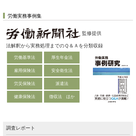
労働実務事例集
監修提供
法解釈から実務処理までのＱ＆Ａを分類収録
労働基準法
厚生年金法
雇用保険法
安全衛生法
労災保険法
派遣法
健康保険法
徴収法 ほか
調査レポート