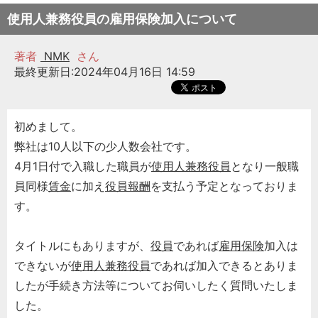
使用人兼務役員の雇用保険加入について
著者
NMK
さん
最終更新日:2024年04月16日 14:59
初めまして。
弊社は10人以下の少人数会社です。
4月1日付で入職した職員が
使用人兼務役員
となり一般職
員同様
賃金
に加え
役員報酬
を支払う予定となっておりま
す。
タイトルにもありますが、
役員
であれば
雇用保険
加入は
できないが
使用人兼務役員
であれば加入できるとありま
したが手続き方法等についてお伺いしたく質問いたしま
した。