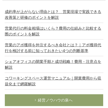
成約率が上がらない理由とは？ 営業現場で実践できる
改善策と研修のポイントを解説
営業代行の料金相場はいくら？費用の仕組みと比較する
際のポイントを解説
営業のアポ獲得を外注するべき会社とは？｜アポ獲得代
行を検討する前に知っておきたい4つの判断基準
シェアオフィスの開業手順と成功戦略！費用・注意点を
解説
コワーキングスペース運営マニュアル｜開業費用から収
益化まで網羅解説
経営ノウハウの泉へ