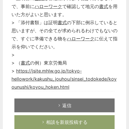
で、事前に
ハローワーク
で確認して地元の
書式
を用
いた方がよいと思います。
> 「添付書類」は証明
書式
の下部に例示していると
思いますが、その全てが求められるわけでもないの
で、すぐに準備できる物を
ハローワーク
に伝えて指
示を仰いでください。
>
> （
書式
の例）東京労働局
>
https://jsite.mhlw.go.jp/tokyo-
hellowork/kakushu_jouhou/sinsei_todokede/koy
ounushi/koyou_hoken.html
返信
相談を新規投稿する