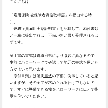
こんにちは
「
雇用保険
被保険者
資格取得届」を提出する時
に、
「
兼務役員
雇用
実態証明書」を記載して、添付書類
と一緒に提出すれば、不備が無い限り受理されるは
ずです。
証明書の
書式
は都道府県により微妙に異なるので、
事前に
ハローワーク
で確認して地元の
書式
を用いた
方がよいと思います。
「添付書類」は証明
書式
の下部に例示していると思
いますが、その全てが求められるわけでもないの
で、すぐに準備できる物を
ハローワーク
に伝えて指
示を仰いでください。