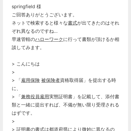
springfield 様
ご回答ありがとうございます。
どのカテゴリーに投稿しますか？
ネットで検索すると様々な
書式
が出てきたのはそれ
選択してください
ぞれ異なるのですね…
早速管轄の
ハローワーク
に行って書類が頂けるか相
労務管理
談してみます。
税務経理
企業法務
> こんにちは
経営の知恵
>
総務の給湯室
> 「
雇用保険
被保険者
資格取得届」を提出する時
秘書のノウハウ
に、
> 「
兼務役員
雇用
実態証明書」を記載して、添付書
次へ
類と一緒に提出すれば、不備が無い限り受理される
はずです。
>
> 証明書の
書式
は都道府県により微妙に異なるの