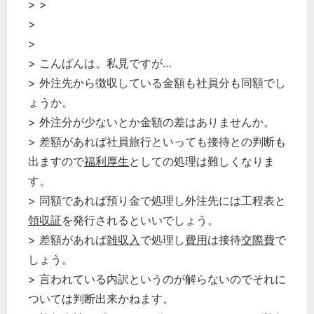
> >
>
>
> こんばんは。私見ですが…
> 外注先から徴収している金額も社員分も同額でし
ょうか。
> 外注分が少ないとか金額の差はありませんか。
> 差額があれば社員旅行といっても接待との判断も
出ますので
福利厚生
としての処理は難しくなりま
す。
> 同額であれば預り金で処理し外注先には工程表と
領収証
を発行されるといいでしょう。
> 差額があれば
雑収入
で処理し
費用
は接待
交際費
で
しょう。
> 言われている内訳というのが解らないのでそれに
ついては判断出来かねます。