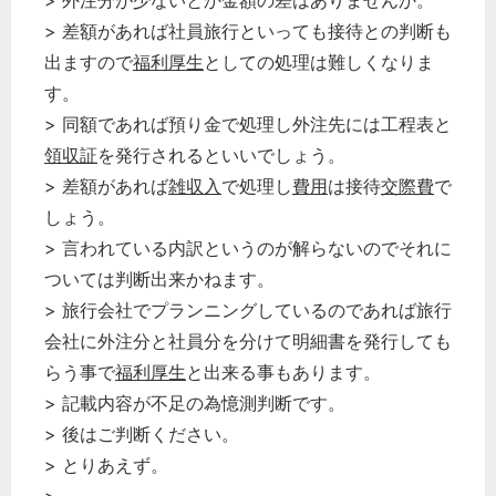
> 外注分が少ないとか金額の差はありませんか。
> 差額があれば社員旅行といっても接待との判断も
出ますので
福利厚生
としての処理は難しくなりま
す。
> 同額であれば預り金で処理し外注先には工程表と
領収証
を発行されるといいでしょう。
> 差額があれば
雑収入
で処理し
費用
は接待
交際費
で
しょう。
> 言われている内訳というのが解らないのでそれに
ついては判断出来かねます。
> 旅行会社でプランニングしているのであれば旅行
会社に外注分と社員分を分けて明細書を発行しても
らう事で
福利厚生
と出来る事もあります。
> 記載内容が不足の為憶測判断です。
> 後はご判断ください。
> とりあえず。