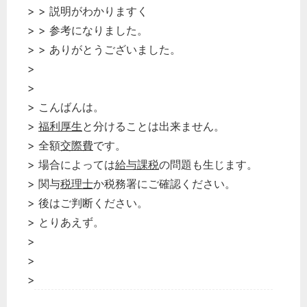
> > 説明がわかりますく
> > 参考になりました。
> > ありがとうございました。
>
>
> こんばんは。
>
福利厚生
と分けることは出来ません。
> 全額
交際費
です。
> 場合によっては
給与課税
の問題も生じます。
> 関与
税理士
か税務署にご確認ください。
> 後はご判断ください。
> とりあえず。
>
>
>