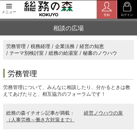
メニュー
登録
ログイン
相談の広場
労務管理
税務経理
企業法務
経営の知恵
テーマ別検討室
総務の給湯室
秘書のノウハウ
労務管理
労務管理について、みんなに相談したり、分かるときは教
えてあげたりと、相互協力のフォーラムです！
総務の森イチオシ記事が満載：
経営ノウハウの泉
（人事労務～働き方対策まで）