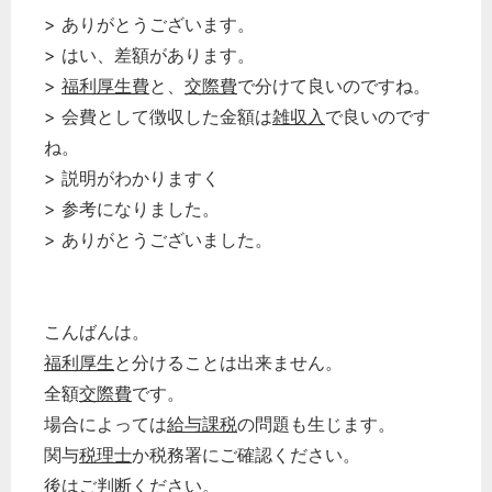
次へ
> ありがとうございます。
> はい、差額があります。
>
福利厚生費
と、
交際費
で分けて良いのですね。
> 会費として徴収した金額は
雑収入
で良いのです
ね。
> 説明がわかりますく
> 参考になりました。
> ありがとうございました。
こんばんは。
福利厚生
と分けることは出来ません。
全額
交際費
です。
場合によっては
給与課税
の問題も生じます。
関与
税理士
か税務署にご確認ください。
後はご判断ください。