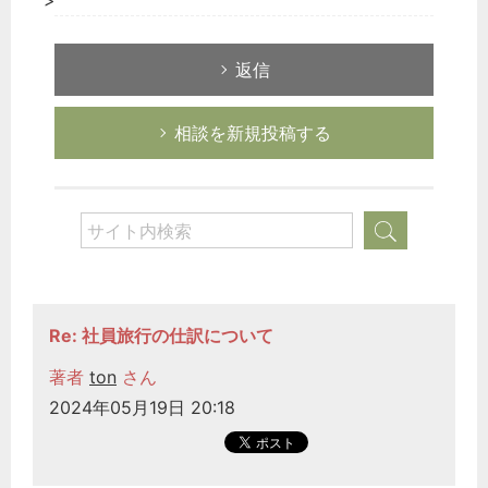
>
返信
相談を新規投稿する
どのカテゴリーに投稿しますか？
選択してください
労務管理
Re: 社員旅行の仕訳について
税務経理
企業法務
著者
ton
さん
経営の知恵
2024年05月19日 20:18
総務の給湯室
秘書のノウハウ