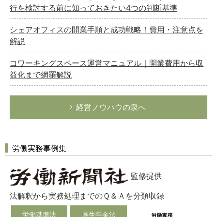
行を検討する前に知っておきたい4つの判断基準
シェアオフィスの開業手順と成功戦略！費用・注意点を
解説
コワーキングスペース運営マニュアル｜開業費用から収
益化まで網羅解説
経営ノウハウの泉へ
労働実務事例集
監修提供
法解釈から実務処理までのＱ＆Ａを分類収録
労働基準法
厚生年金法