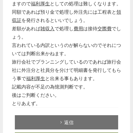
ますので
福利厚生
としての処理は難しくなります。
同額であれば預り金で処理し外注先には工程表と
領
収証
を発行されるといいでしょう。
差額があれば
雑収入
で処理し
費用
は接待
交際費
でし
ょう。
言われている内訳というのが解らないのでそれにつ
いては判断出来かねます。
旅行会社でプランニングしているのであれば旅行会
社に外注分と社員分を分けて明細書を発行してもら
う事で
福利厚生
と出来る事もあります。
記載内容が不足の為憶測判断です。
後はご判断ください。
とりあえず。
返信